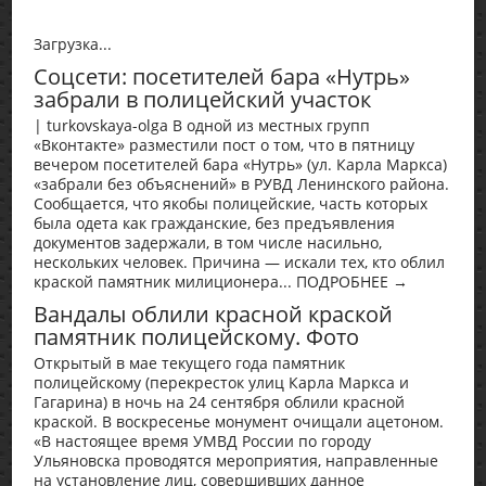
Загрузка...
Соцсети: посетителей бара «Нутрь»
забрали в полицейский участок
| turkovskaya-olga В одной из местных групп
«Вконтакте» разместили пост о том, что в пятницу
вечером посетителей бара «Нутрь» (ул. Карла Маркса)
«забрали без объяснений» в РУВД Ленинского района.
Сообщается, что якобы полицейские, часть которых
была одета как гражданские, без предъявления
документов задержали, в том числе насильно,
нескольких человек. Причина — искали тех, кто облил
краской памятник милиционера... ПОДРОБНЕЕ →
Вандалы облили красной краской
памятник полицейскому. Фото
Открытый в мае текущего года памятник
полицейскому (перекресток улиц Карла Маркса и
Гагарина) в ночь на 24 сентября облили красной
краской. В воскресенье монумент очищали ацетоном.
«В настоящее время УМВД России по городу
Ульяновска проводятся мероприятия, направленные
на установление лиц, совершивших данное