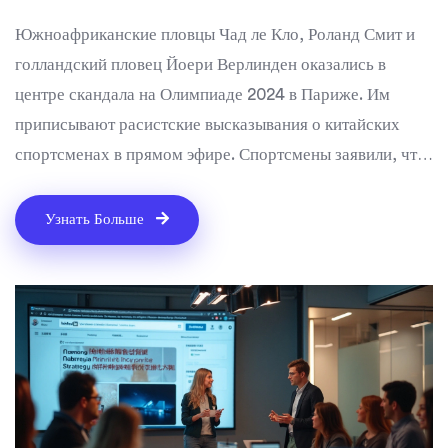
Южноафриканские пловцы Чад ле Кло, Роланд Смит и
голландский пловец Йоери Верлинден оказались в
центре скандала на Олимпиаде 2024 в Париже. Им
приписывают расистские высказывания о китайских
спортсменах в прямом эфире. Спортсмены заявили, что
их слова были выдернуты из контекста и они никогда не
хотели никого оскорбить.
Узнать Больше