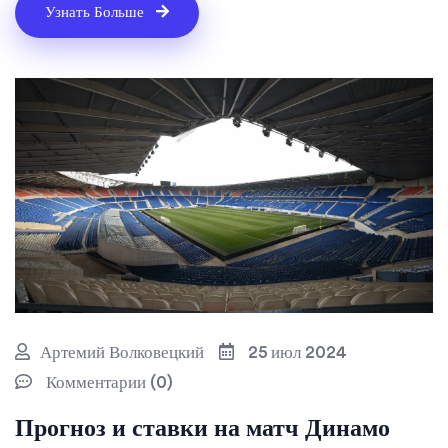
клиентов. Маркетолог Григорий Чарный делится своими
Узнать Больше
инсайтами о том, как правильно использовать данный
инструмент и какие возможности открывает LinkedIn в
будущем.
Артемий Волковецкий
25 июл 2024
Комментарии (0)
Прогноз и ставки на матч Динамо