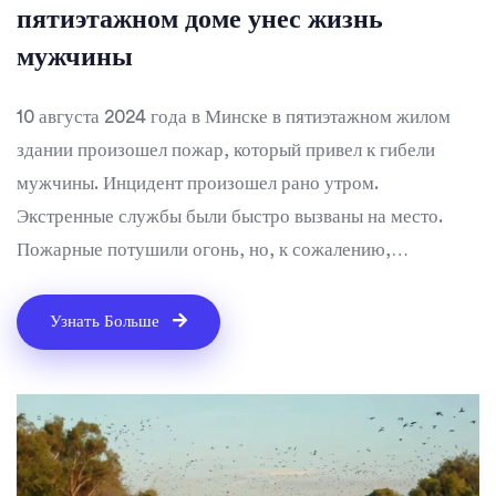
пятиэтажном доме унес жизнь
мужчины
10 августа 2024 года в Минске в пятиэтажном жилом
здании произошел пожар, который привел к гибели
мужчины. Инцидент произошел рано утром.
Экстренные службы были быстро вызваны на место.
Пожарные потушили огонь, но, к сожалению,
обнаружили тело погибшего мужчины. Причина пожара
пока расследуется. Жители здания были эвакуированы,
Узнать Больше
другие жертвы не сообщаются.