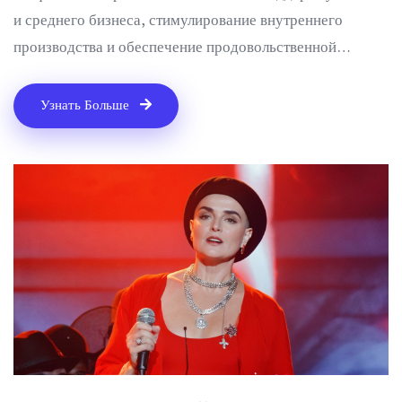
и среднего бизнеса, стимулирование внутреннего
производства и обеспечение продовольственной
безопасности. Запланировано выделение 1,4 триллиона
рублей на реализацию мер.
Узнать Больше