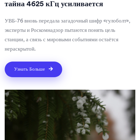
тайна 4625 кГц усиливается
УВБ‑76 вновь передала загадочный шифр «гулоболт»,
эксперты и Роскомнадзор пытаются понять цель
станции, а связь с мировыми событиями остаётся
нераскрытой.
Узнать Больше