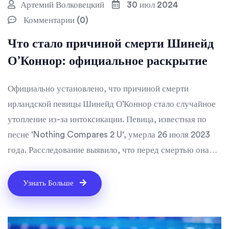
Артемий Волковецкий
30 июл 2024
Комментарии (0)
Что стало причиной смерти Шинейд
О’Коннор: официальное раскрытие
Официально установлено, что причиной смерти
ирландской певицы Шинейд О'Коннор стало случайное
утопление из-за интоксикации. Певица, известная по
песне 'Nothing Compares 2 U', умерла 26 июля 2023
года. Расследование выявило, что перед смертью она
потребила большое количество алкоголя. О'Коннор всю
жизнь боролась с зависимостью и психическими
Узнать Больше
проблемами. Это трагическое событие потрясло
музыкальную индустрию.