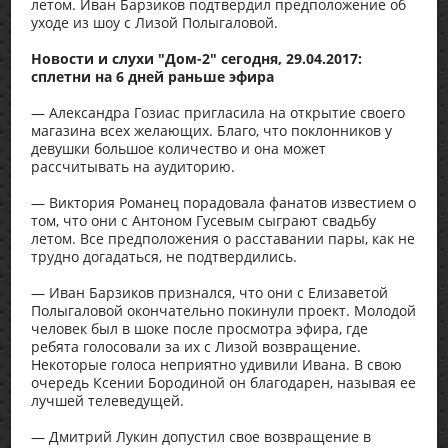
летом. Иван Барзиков подтвердил предположение об
уходе из шоу с Лизой Полыгаловой.
Новости и слухи "Дом-2" сегодня, 29.04.2017:
сплетни на 6 дней раньше эфира
— Александра Гозиас пригласила на открытие своего
магазина всех желающих. Благо, что поклонников у
девушки большое количество и она может
рассчитывать на аудиторию.
— Виктория Романец порадовала фанатов известием о
том, что они с Антоном Гусевым сыграют свадьбу
летом. Все предположения о расставании пары, как не
трудно догадаться, не подтвердились.
— Иван Барзиков признался, что они с Елизаветой
Полыгаловой окончательно покинули проект. Молодой
человек был в шоке после просмотра эфира, где
ребята голосовали за их с Лизой возвращение.
Некоторые голоса неприятно удивили Ивана. В свою
очередь Ксении Бородиной он благодарен, называя ее
лучшей телеведущей.
— Дмитрий Лукин допустил свое возвращение в