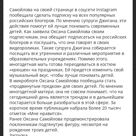
Самойлова на своей странице в соцсети Instagram
пообещала сделать подписку на всех популярных
российских блогеров. По мнению супруги Джигана, эти
действия помогут ей лучше понимать современных
детей. Как заявила Оксана Самойлова своим
подписчикам, она обещает подписаться на российских
блогеров и послушать, что они говорят в своих
видеороликах. Также супруга Джигана собирается
посещать все утренники и различные мероприятия в
образовательных учреждениях. Помимо этого,
многодетная мать готова переодеваться в костюм
«хрюшек» на праздниках. Ей придется изменить свой
музыкальный вкус, чтобы лучше понимать детей.
В микроблоге Оксана Самойлова пообещала стать
«продвинутым предком» для своих детей. По мнению
многодетной матери, она не совсем понимает, что на
сегодняшний день является трендом и в дальнейшем
постарается больше разобраться в этой сфере. За
короткое время публикация набрала более 20 тысяч
отметок «Мне нравится».
Ранее Оксана Самойлова продемонстрировала
поклонникам подтянутую фигуру, несмотря на
рождение троих детей.
Загрузка...