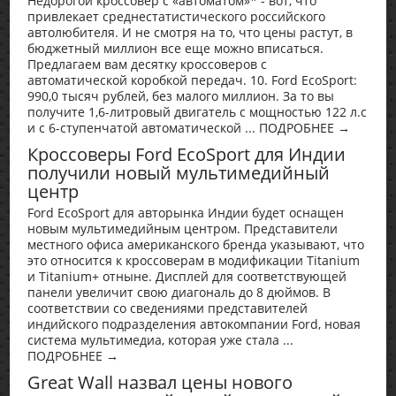
Недорогой кроссовер с «автоматом»* - вот, что
привлекает среднестатистического российского
автолюбителя. И не смотря на то, что цены растут, в
бюджетный миллион все еще можно вписаться.
Предлагаем вам десятку кроссоверов с
автоматической коробкой передач. 10. Ford EcoSport:
990,0 тысяч рублей, без малого миллион. За то вы
получите 1,6-литровый двигатель с мощностью 122 л.с
и с 6-ступенчатой автоматической ... ПОДРОБНЕЕ →
Кроссоверы Ford EcoSport для Индии
получили новый мультимедийный
центр
Ford EcoSport для авторынка Индии будет оснащен
новым мультимедийным центром. Представители
местного офиса американского бренда указывают, что
это относится к кроссоверам в модификации Titanium
и Titanium+ отныне. Дисплей для соответствующей
панели увеличит свою диагональ до 8 дюймов. В
соответствии со сведениями представителей
индийского подразделения автокомпании Ford, новая
система мультимедиа, которая уже стала ...
ПОДРОБНЕЕ →
Great Wall назвал цены нового