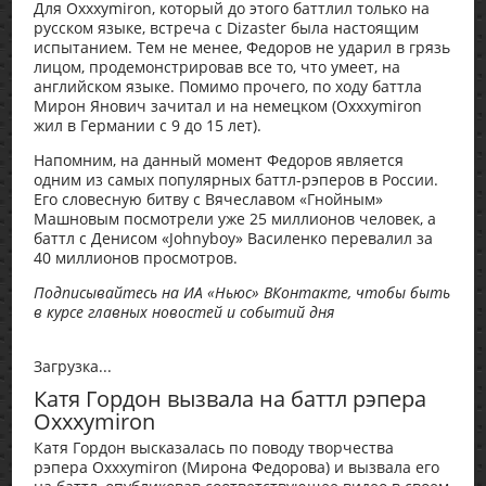
Для Oxxxymiron, который до этого баттлил только на
русском языке, встреча с Dizaster была настоящим
испытанием. Тем не менее, Федоров не ударил в грязь
лицом, продемонстрировав все то, что умеет, на
английском языке. Помимо прочего, по ходу баттла
Мирон Янович зачитал и на немецком (Oxxxymiron
жил в Германии с 9 до 15 лет).
Напомним, на данный момент Федоров является
одним из самых популярных баттл-рэперов в России.
Его словесную битву с Вячеславом «Гнойным»
Машновым посмотрели уже 25 миллионов человек, а
баттл с Денисом «Johnyboy» Василенко перевалил за
40 миллионов просмотров.
Подписывайтесь на ИА «Ньюс» ВКонтакте, чтобы быть
в курсе главных новостей и событий дня
Загрузка...
Катя Гордон вызвала на баттл рэпера
Oxxxymiron
Катя Гордон высказалась по поводу творчества
рэпера Oxxxymiron (Мирона Федорова) и вызвала его