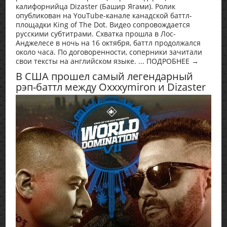
калифорнийца Dizaster (Башир Ягами). Ролик
опубликован на YouTube-канале канадской баттл-
площадки King of The Dot. Видео сопровождается
русскими субтитрами. Схватка прошла в Лос-
Анджелесе в ночь на 16 октября, баттл продолжался
около часа. По договоренности, соперники зачитали
свои тексты на английском языке. ... ПОДРОБНЕЕ →
В США прошел самый легендарный
рэп-баттл между Oxxxymiron и Dizaster