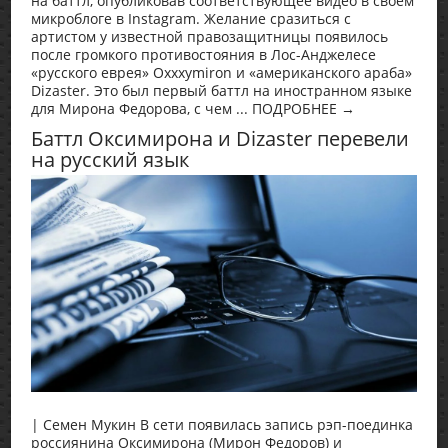
на баттл, опубликовав соответствующее видео в своем
микроблоге в Instagram. Желание сразиться с
артистом у известной правозащитницы появилось
после громкого противостояния в Лос-Анджелесе
«русского еврея» Oxxxymiron и «американского араба»
Dizaster. Это был первый баттл на иностранном языке
для Мирона Федорова, с чем ... ПОДРОБНЕЕ →
Баттл Оксимирона и Dizaster перевели
на русский язык
| Семен Мукин В сети появилась запись рэп-поединка
россиянина Оксимирона (Мирон Федоров) и