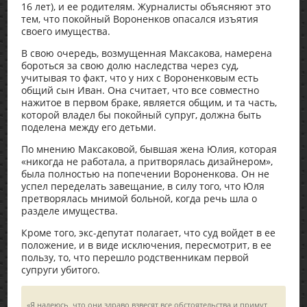
16 лет), и ее родителям. Журналисты объясняют это
тем, что покойный Вороненков опасался изъятия
своего имущества.
В свою очередь, возмущенная Максакова, намерена
бороться за свою долю наследства через суд,
учитывая то факт, что у них с Вороненковым есть
общий сын Иван. Она считает, что все совместно
нажитое в первом браке, является общим, и та часть,
которой владел бы покойный супруг, должна быть
поделена между его детьми.
По мнению Максаковой, бывшая жена Юлия, которая
«никогда не работала, а притворялась дизайнером»,
была полностью на попечении Вороненкова. Он не
успел переделать завещание, в силу того, что Юля
претворялась мнимой больной, когда речь шла о
разделе имущества.
Кроме того, экс-депутат полагает, что суд войдет в ее
положение, и в виде исключения, пересмотрит, в ее
пользу, то, что перешло родственникам первой
супруги убитого.
«Я надеюсь, что они здраво взвесят все обстоятельства и примут