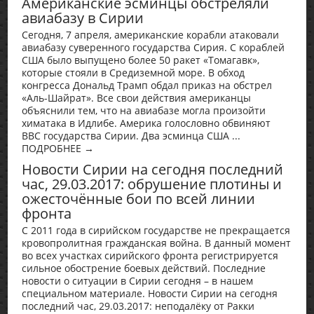
Американские эсминцы обстреляли
авиабазу в Сирии
Сегодня, 7 апреля, американские корабли атаковали
авиабазу суверенного государства Сирия. С кораблей
США было выпущено более 50 ракет «Томагавк»,
которые стояли в Средиземной море. В обход
конгресса Дональд Трамп обдал приказ на обстрел
«Аль-Шайрат». Все свои действия американцы
объяснили тем, что на авиабазе могла произойти
химатака в Идлибе. Америка голословно обвиняют
ВВС государства Сирии. Два эсминца США ...
ПОДРОБНЕЕ →
Новости Сирии на сегодня последний
час, 29.03.2017: обрушение плотины и
ожесточённые бои по всей линии
фронта
С 2011 года в сирийском государстве не прекращается
кровопролитная гражданская война. В данный момент
во всех участках сирийского фронта регистрируется
сильное обострение боевых действий. Последние
новости о ситуации в Сирии сегодня – в нашем
специальном материале. Новости Сирии на сегодня
последний час, 29.03.2017: неподалёку от Ракки