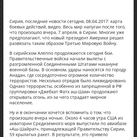
Сирия, последние новости сегодня, 08.04.2017: карта
боевых действий, видео. Весь мир напуган после того,
что произошло вчера, 7 апреля, в Сирии. Многие уже
предполагают, что новый президент Америки решил
развязать таким образом Третью Мировую Войну.
В сирийском Алеппо продолжаются сегодня бои.
Правительственные войска начали вылеты с
разгромленной Соединенными Штатами накануне
военной базы. В основном, удары наносятся по городу
Анадан, где сосредоточено огромное количество
террористов. Несколько отрядов было ликвидировано.
Однако террористы, особенно из запрещенной в РФ
группировки «Джебхат Фатх аш-Шам» продолжают
открывать огонь, из-за чего страдает мирное
население.
Ну и в окончании хочется вспомнить о том, что
произошло вчера ночью. Около 4 часов утра США из
акватории Средиземного моря выпустили по авиабазе
«Аш-Шайрат», принадлежащей Правительству Сирии,
59 крылатых ракет. В результате, это привело