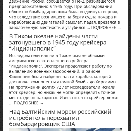
движение России, сообщается о Пе-2, разбившегося
предположительно в 1945 году. При обследовании
обломков бомбардировщика была выдвинута версия,
что вследствие возникшего на борту судна пожара и
неработающих двигателей самолет, падая, врезался в
заболоченную местность и углубился ... ПОДРОБНЕЕ →
В Тихом океане найдены части
затонувшего в 1945 году крейсера
“Индианаполис”
Исследователи нашли в Тихом океане обломки
американского затопленного крейсера
“Индианаполис”. Эксперты продолжают работу по
выявлению военных захоронений. В районе
Филиппин были найдены части корабля, который
доставлял компоненты атомной бомбы до Хиросимы.
На протяжении долгих 72 лет исследователи искали
этот крейсер, но никак не могли определить точное
место, где он находится. Известно, что крейсер лежит
... ПОДРОБНЕЕ →
Над Балтийским морем российский
истребитель перехватил
бомбардировщик США