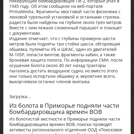
пикирующий бомбардировщик Пе-2, который упал в
1945 году. Об этом сообщили на веб-портале
PrimaMedia. Фрагменты хвостовой части фюзеляжа с
люковой турельной установкой и останками стрелка-
радиста были найдены на глубине около трёх метров.
Вместе с ним лежали сложенный парашют и планшет
с документами.
Издание отмечает, что с глубины примерно шести
метров были подняты три стойки шасси, обгоревшая
обшивка, пулемёты УБ и ШКАС, один из двигателей
М-105Р, лопасти винтов, фрагменты кабин, а также
броневая защита пилота. По информации СМИ, после
осушения болота около 40 лет назад тракторы
пытались достать воздушное судно, но вместо этого
они только испортили обшивку и, вероятнее всего,
выкорчевали останки членов экипажа.
Загрузка...
Из болота в Приморье подняли части
бомбардировщика времен ВОВ
Из болотистой местности в Приморье подняли части
бомбардировщика времен ВОВ, поиски проводят
активисты регионального отделения ООД «Поисковое