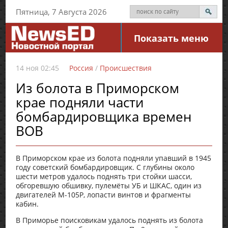
Пятница, 7 Августа 2026
Показать меню
14 ноя 02:45
Россия
/
Происшествия
Из болота в Приморском
крае подняли части
бомбардировщика времен
ВОВ
В Приморском крае из болота подняли упавший в 1945
году советский бомбардировщик. С глубины около
шести метров удалось поднять три стойки шасси,
обгоревшую обшивку, пулемёты УБ и ШКАС, один из
двигателей М-105Р, лопасти винтов и фрагменты
кабин.
В Приморье поисковикам удалось поднять из болота