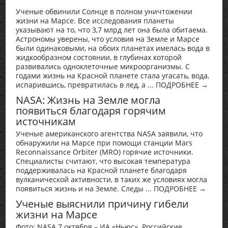
Ученые обвинили Солнце в полном уничтожении
жизни на Марсе. Все исследования планеты
указывают на то, что 3,7 млрд лет она была обитаема.
Астрономы уверены, что условия на Земле и Марсе
были одинаковыми, на обоих планетах имелась вода в
жидкообразном состоянии, в глубинах которой
развивались одноклеточные микроорганизмы. С
годами жизнь на Красной планете стала угасать, вода,
испарившись, превратилась в лед, а ... ПОДРОБНЕЕ →
NASA: Жизнь на Земле могла
появиться благодаря горячим
источникам
Ученые американского агентства NASA заявили, что
обнаружили на Марсе при помощи станции Mars
Reconnaissance Orbiter (MRO) горячие источники.
Специалисты считают, что высокая температура
поддерживалась на Красной планете благодаря
вулканической активности, в таких же условиях могла
появиться жизнь и на Земле. Следы ... ПОДРОБНЕЕ →
Ученые выяснили причину гибели
жизни на Марсе
Фото: NASA 7 октября – ИА «Ньюс». Российские