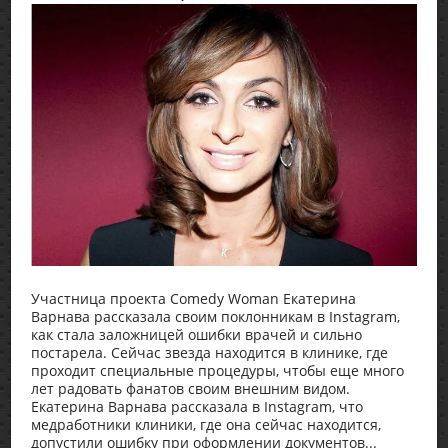
Участница проекта Comedy Woman Екатерина
Варнава рассказала своим поклонникам в Instagram,
как стала заложницей ошибки врачей и сильно
постарела. Сейчас звезда находится в клинике, где
проходит специальные процедуры, чтобы еще много
лет радовать фанатов своим внешним видом.
Екатерина Варнава рассказала в Instagram, что
медработники клиники, где она сейчас находится,
допустили ошибку при оформлении документов...