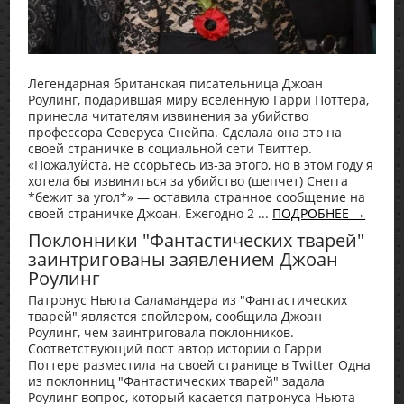
Легендарная британская писательница Джоан
Роулинг, подарившая миру вселенную Гарри Поттера,
принесла читателям извинения за убийство
профессора Северуса Снейпа. Сделала она это на
своей страничке в социальной сети Твиттер.
«Пожалуйста, не ссорьтесь из-за этого, но в этом году я
хотела бы извиниться за убийство (шепчет) Снегга
*бежит за угол*» — оставила странное сообщение на
своей страничке Джоан. Ежегодно 2 ...
ПОДРОБНЕЕ →
Поклонники "Фантастических тварей"
заинтригованы заявлением Джоан
Роулинг
Патронус Ньюта Саламандера из "Фантастических
тварей" является спойлером, сообщила Джоан
Роулинг, чем заинтриговала поклонников.
Соответствующий пост автор истории о Гарри
Поттере разместила на своей странице в Twitter Одна
из поклонниц "Фантастических тварей" задала
Роулинг вопрос, который касается патронуса Ньюта