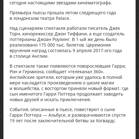
сегодня настоящими звездами кинематографа.
Премьера пьесы прошла летом следующего года
в лондонском театре Palace.
Над сценарием спектакля работали писатель Джек
Торн, кинорежиссер Джон Тиффани, а еще создатель
поттерианы Джоан Роулинг. В 1-ый же день было
реализовано 175 000 тыс. билетов. Церемония
вручения наград состоялась 9 апреля 2017-ого года
в столице Англии.
В спектакле также появляются повзрослевшие Гарри,
Рон и Гермиона, сообщает «телеканал 360».
Английские зрители, которым уже удалось в полной
мере насладится произведением о школе магии
и волшебства, с восторгом приняли новый формат, где
сын именитого Гарри Поттера продолжает заводить
новых друзей и искать приключения.
События, описанные в пьесе, повествуют о сыне
Гарри Поттера — Альбусе, и разворачиваются спустя
19 лет после заключительной битвы за Хогвардс.