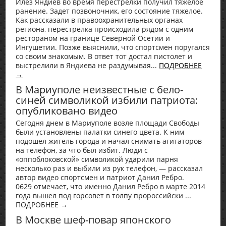
Илез Яндиев во время перестрелки получил тяжелое
ранение. Задет позвоночник, его состояние тяжелое.
Как рассказали в правоохранительных органах
региона, перестрелка происходила рядом с одним
рестораном на границе Северной Осетии и
Ингушетии. Позже выяснили, что спортсмен поругался
со своим знакомым. В ответ тот достал пистолет и
выстрелили в Яндиева не раздумывая...
ПОДРОБНЕЕ
→
В Мариуполе неизвестные с бело-
синей символикой избили патриота:
опубликовано видео
Сегодня днем в Мариуполе возле площади Свободы
были установлены палатки синего цвета. К ним
подошел житель города и начал снимать агитаторов
на телефон, за что был избит. Люди с
«оппоблоковской» символикой ударили парня
несколько раз и выбили из рук телефон, — рассказал
автор видео спортсмен и патриот Данил Ребро.
0629 отмечает, что именно Данил Ребро в марте 2014
года вышел под горсовет в толпу пророссийски ...
ПОДРОБНЕЕ →
В Москве шеф-повар японского