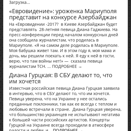
Загрузка...
«Евровидение»: уроженка Мариуполя
представит на конкурсе Азербайджан
На «Евровидении -2017? в Киеве Азербайджан будет
представлять 28-летняя певица Диана Гаджиева. На
пресс-конференции перед началом конкурсных дней
она сообщила журналистам, что родилась в
Мариуполе. «Я на самом деле родилась в Мариуполе.
Моя бабушка живет там. И в этом году я, моя мама и
дочь, мы решили поехать к ней. Я еду к ней в гости,
верю, что там войны нет!» — сказала певица
журналистам ТСН. ... ПОДРОБНЕЕ →
Диана Гурцкая: В СБУ делают то, что
им хочется
Известная российская певица Диана Гурцкая заявила
в интервью, что в СБУ делают то, что им хочется.
Певица уверена, что на Украине у нее остались
преданные поклонники, так как ее всегда с теплом и
любовью встречали в стране. Диана Гурцкая уверена,
что большинство украинцев не испытывают негатива
к большей части российских артистов. Концерты
Гурцкой на Украине всегда проходили в атмосфере
радости и любви, и...
ПОДРОБНЕЕ →