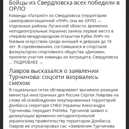
Бойцы из Свердловска всех победили в
ОРЛО
Команда «Патриот» из Свердловска (территория
самопровозглашенной «ЛНР», она же ОРЛО —
отдельные районы Луганской области, временно
неподконтрольные Украине) заняла первое место в
«первом международном открытом Кубке ЛНР» по
боевым искусствам среди юношей и девушек до 18
лет. В соревнованиях, состоявшихся в спортзале
физкультурно-спортивного общества «Динамо»,
приняли участие команды из Антрацита, Свердловска
... ПОДРОБНЕЕ →
Лавров высказался о заявлении
Турчинова: соцсети взорвались
смехом
В социальных сетях обговаривают высмеяли реакцию
министра иностранных дел России Сергея Лаврова на
слова об освобождении оккупированных территорий
Донбасса секретаря СНБО Украины Александра
Турчинова, передает Politeka. Турчинов заявил о
деоккупации временно неподконтрольной
украинскому правительству территории Донбасса.
Лавров же отреагировал так: «Заявления Турчинова