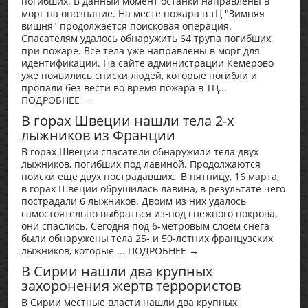
погибших. В данный момент останки направлены в
морг на опознание. На месте пожара в тЦ "Зимняя
вишня" продолжается поисковая операция.
Спасателям удалось обнаружить 64 трупа погибших
при пожаре. Все тела уже направлены в морг для
идентификации. На сайте администрации Кемерово
уже появились списки людей, которые погибли и
пропали без вести во время пожара в ТЦ...
ПОДРОБНЕЕ →
В горах Швеции нашли тела 2-х
лыжников из Франции
В горах Швеции спасатели обнаружили тела двух
лыжников, погибших под лавиной. Продолжаются
поиски еще двух пострадавших. В пятницу, 16 марта,
в горах Швеции обрушилась лавина, в результате чего
пострадали 6 лыжников. Двоим из них удалось
самостоятельно выбраться из-под снежного покрова,
они спаслись. Сегодня под 6-метровым слоем снега
были обнаружены тела 25- и 50-летних французских
лыжников, которые ... ПОДРОБНЕЕ →
В Сирии нашли два крупных
захоронения жертв террористов
В Сирии местные власти нашли два крупных