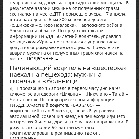
с управлением, допустил опрокидывание мотоцикла. В
результате аварии мужчина от полученных травм
скончался на месте.ДТП произошло вчера, 17 апреля,
в три часа дня на 5 км 300 м полевой дороги
«с.Шиковка – с.Ново Павловка», Павловского района
Ульяновской области. По предварительной
информации ГИБДД, 50-летний водитель, управляя
мотоциклом «Урал», не справился с управлением,
допустил опрокидывание мотоцикла. В результате
аварии мужчина от полученных травм скончался на
месте...
ПОДРОБНЕЕ →
Начинающий водитель на «шестерке»
наехал на пешехода: мужчина
скончался в больнице
ДТП произошло 15 апреля в первом часу дня на 97
километре автодороги «Цильна – Н.Никулино – Тагай –
Чертановка». По предварительной информации
ГИБДД, 37-летний водитель «ВАЗ 2106» —
водительский стаж 3 месяца, трезвый, управляя
автомашиной, совершил наезд на пешехода идущего
по проезжей части дороги в попутном направлении. В
результате аварии 50-летний мужчина
госпитализирован в реанимацию, где от ...
ПОДРОБНЕЕ →