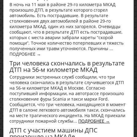
В ночь на 11 мая в районе 29-го километра МКАД
произошло ДТП, в результате которого сгорел
автомобиль. Есть пострадавшие. В результате
столкновения двух автомобилей в районе 29-го
километра МКАД, один из них загорелся. Очевидцы
сообщают, что в результате ДТП есть пострадавшие,
которых с места аварии забрали кареты “скорой
помощи”. Точное количество потерпевших и тяжесть
полученных ими травм уточняются. Причины ...
ПОДРОБНЕЕ →
Три человека скончались в результате
ДТП на 56-м километре МКАД
Сотрудники экстренных служб сообщили, что три
человека скончались в результате случившегося ДТП
на 56-м километре МКАД в Москве. Согласно
поступившей информации, на автотрассе произошло
столкновение фуры Scania и такси марки Ford.
Сообщается, что три человека, находящиеся в момент
ДТП в салоне легкового автомобиля такси, скончались
на месте трагического инцидента. На МКАД приехали
сотрудники пожарной службы...
ПОДРОБНЕЕ →
ДТП с участием машины ДПС
произошло на МКАДе