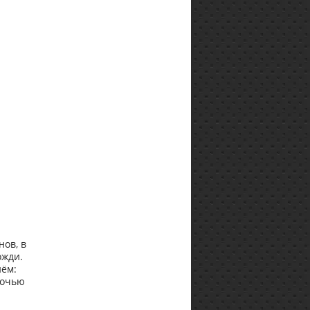
ов, в
ожди.
нём:
Ночью