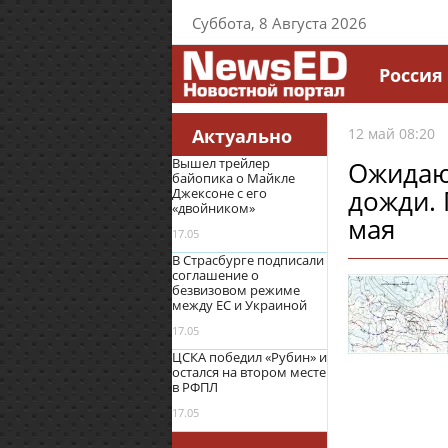
Суббота, 8 Августа 2026
Россия
Актуально
12 май 08:20
Вышел трейлер
Ожидаю
байопика о Майкле
дожди. 
Джексоне с его
«двойником»
мая
17.05
В Страсбурге подписали
соглашение о
безвизовом режиме
между ЕС и Украиной
17.05
ЦСКА победил «Рубин» и
остался на втором месте
в РФПЛ
17.05