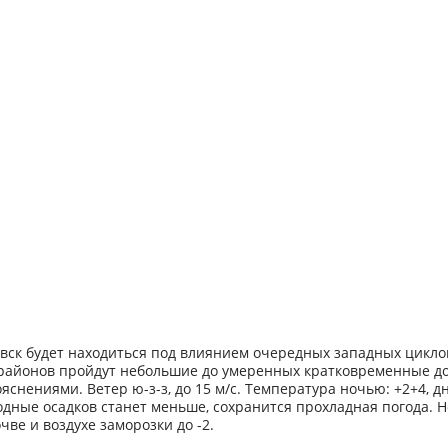
вск будет находиться под влиянием очередных западных циклон
районов пройдут небольшие до умеренных кратковременные д
яснениями. Ветер ю-з-з, до 15 м/с. Температура ночью: +2+4, д
одные осадков станет меньше, сохранится прохладная погода. 
чве и воздухе заморозки до -2.