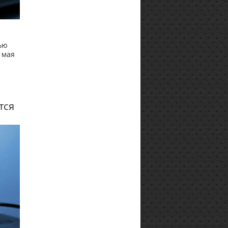
ью
 мая
тся