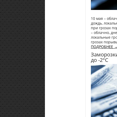
10 мая – обла
дождь, локаль
при грозах по
– облачно, дн
локальные гро
грозах порывы
ПОДРОБНЕЕ 
Заморозки
до -2°С