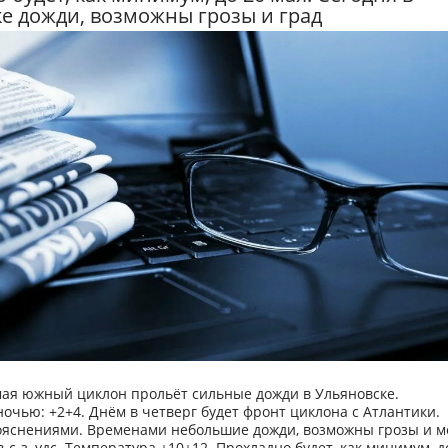
е дожди, возможны грозы и град
мая южный циклон прольёт сильные дожди в Ульяновске.
очью: +2+4. Днём в четверг будет фронт циклона с Атлантики.
ояснениями. Временами небольшие дожди, возможны грозы и м
в-с-з, удс. Температура +10+12. Прохладно будет, как минимум, д