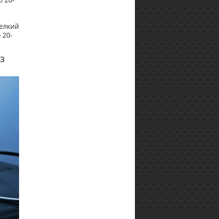
елкий
 20-
з