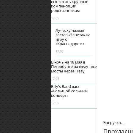
выплатить крупные
компенсации
родственникам
17.05
Луческу назвал
состав «Зенита» на
игру с
«Краснодаром»
17.05
В ночь на 18 мая в
Петербурге разведут все
мосты через Неву
17.05
Billy's Band даст
«Большой сольный
концерт»
17.05
Загрузка...
Прохладно