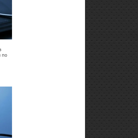
в
 по