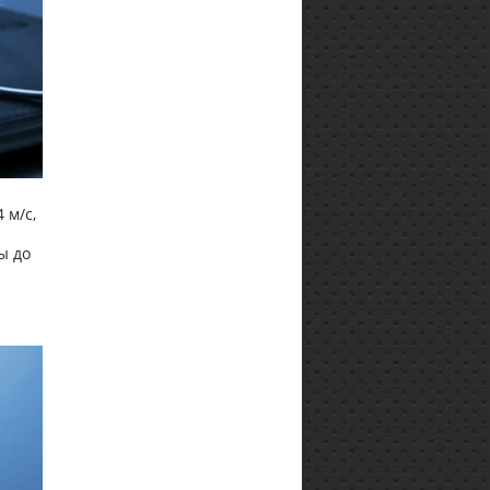
 м/с,
ы до