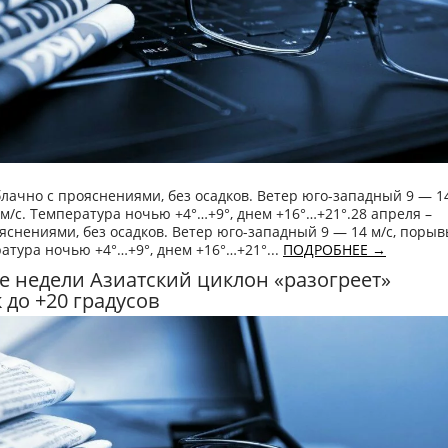
блачно с прояснениями, без осадков. Ветер юго-западный 9 — 14
м/с. Температура ночью +4°…+9°, днем +16°…+21°.28 апреля –
яснениями, без осадков. Ветер юго-западный 9 — 14 м/с, порыв
ратура ночью +4°…+9°, днем +16°…+21°...
ПОДРОБНЕЕ →
е недели Азиатский циклон «разогреет»
 до +20 градусов