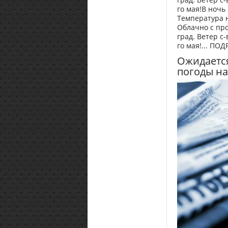
го мая!В ночь
Температура н
Облачно с пр
град. Ветер с-
го мая!... ПО
Ожидается
погоды на