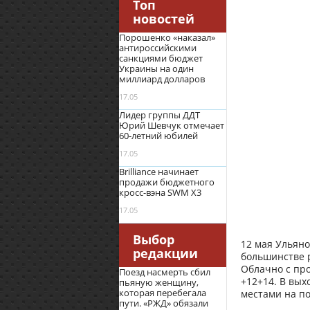
Топ
новостей
Порошенко «наказал»
антироссийскими
санкциями бюджет
Украины на один
миллиард долларов
17.05
Лидер группы ДДТ
Юрий Шевчук отмечает
60-летний юбилей
17.05
Brilliance начинает
продажи бюджетного
кросс-вэна SWM X3
17.05
Выбор
12 мая Ульяно
редакции
большинстве 
Облачно с про
Поезд насмерть сбил
+12+14. В вых
пьяную женщину,
которая перебегала
местами на по
пути. «РЖД» обязали