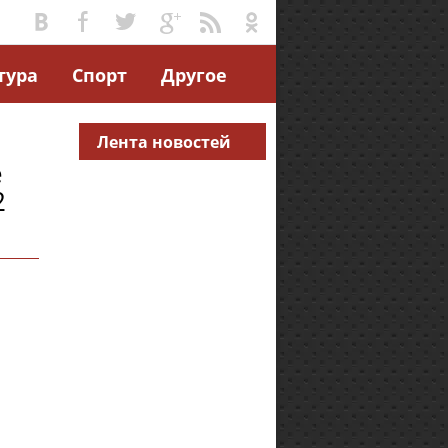
тура
Спорт
Другое
Лента новостей
е
2