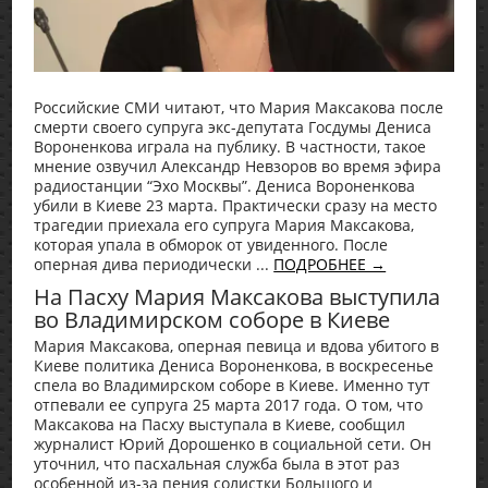
Российские СМИ читают, что Мария Максакова после
смерти своего супруга экс-депутата Госдумы Дениса
Вороненкова играла на публику. В частности, такое
мнение озвучил Александр Невзоров во время эфира
радиостанции “Эхо Москвы”. Дениса Вороненкова
убили в Киеве 23 марта. Практически сразу на место
трагедии приехала его супруга Мария Максакова,
которая упала в обморок от увиденного. После
оперная дива периодически ...
ПОДРОБНЕЕ →
На Пасху Мария Максакова выступила
во Владимирском соборе в Киеве
Мария Максакова, оперная певица и вдова убитого в
Киеве политика Дениса Вороненкова, в воскресенье
спела во Владимирском соборе в Киеве. Именно тут
отпевали ее супруга 25 марта 2017 года. О том, что
Максакова на Пасху выступала в Киеве, сообщил
журналист Юрий Дорошенко в социальной сети. Он
уточнил, что пасхальная служба была в этот раз
особенной из-за пения солистки Большого и