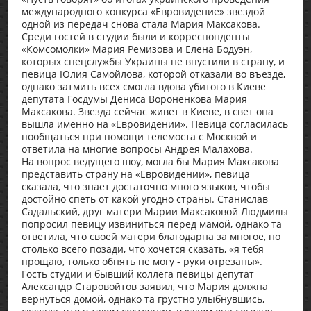
международного конкурса «Евровидение» звездой
одной из передач снова стала Мария Максакова.
Среди гостей в студии были и корреспонденты
«Комсомолки» Мария Ремизова и Елена Бодуэн,
которых спецслужбы Украины не впустили в страну, и
певица Юлия Самойлова, которой отказали во въезде,
однако затмить всех смогла вдова убитого в Киеве
депутата Госдумы Дениса Вороненкова Мария
Максакова. Звезда сейчас живет в Киеве, в свет она
вышла именно на «Евровидении». Певица согласилась
пообщаться при помощи телемоста с Москвой и
ответила на многие вопросы Андрея Малахова.
На вопрос ведущего шоу, могла бы Мария Максакова
представить страну на «Евровидении», певица
сказала, что знает достаточно много языков, чтобы
достойно спеть от какой угодно страны. Станислав
Садальский, друг матери Марии Максаковой Людмилы
попросил певицу извиниться перед мамой, однако та
ответила, что своей матери благодарна за многое, но
столько всего позади, что хочется сказать, «я тебя
прощаю, только обнять не могу - руки отрезаны».
Гость студии и бывший коллега певицы депутат
Александр Старовойтов заявил, что Мария должна
вернуться домой, однако та грустно улыбнувшись,