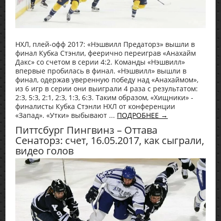
НХЛ, плей-офф 2017: «Нэшвилл Предаторз» вышли в
финал Кубка Стэнли, феерично переиграв «Анахайм
Дакс» со счетом в серии 4:2. Команды «Нэшвилл»
впервые пробилась в финал. «Нэшвилл» вышли в
финал, одержав уверенную победу над «Анахаймом»,
из 6 игр в серии они выиграли 4 раза с результатом:
2:3, 5:3, 2:1, 2:3, 1:3, 6:3. Таким образом, «Хищники» -
финалисты Кубка Стэнли НХЛ от конференции
«Запад». «Утки» выбывают ...
ПОДРОБНЕЕ →
Питтсбург Пингвинз – Оттава
Сенаторз: счет, 16.05.2017, как сыграли,
видео голов