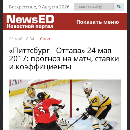
Воскресенье, 9 Августа 2026
Показать меню
23 май 18:54
Спорт
«Питтсбург - Оттава» 24 мая
2017: прогноз на матч, ставки
и коэффициенты