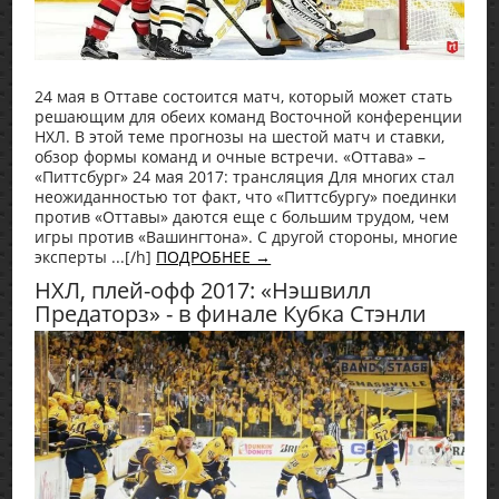
24 мая в Оттаве состоится матч, который может стать
решающим для обеих команд Восточной конференции
НХЛ. В этой теме прогнозы на шестой матч и ставки,
обзор формы команд и очные встречи. «Оттава» –
«Питтсбург» 24 мая 2017: трансляция Для многих стал
неожиданностью тот факт, что «Питтсбургу» поединки
против «Оттавы» даются еще с большим трудом, чем
игры против «Вашингтона». С другой стороны, многие
эксперты ...[/h]
ПОДРОБНЕЕ →
НХЛ, плей-офф 2017: «Нэшвилл
Предаторз» - в финале Кубка Стэнли