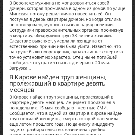
В Воронеже мужчина не мог дозвониться своей
дочери, которая проживала в одном из домов по улице
Минская, потому решил лично навестить её. Он
постучал в дверь квартиры дочери, но когда отклика
не последовало, мужчина вызвал наряд полиции.
Сотрудники правоохранительных органов, проникнув
в квартиру, обнаружили труп 38-летней хозяйки.
Следствие выясняет, умерла ли женщина от
естественных причин или была убита. Известно, что
на трупе были повреждения, однако лишь экспертиза
точно установит их характер. Отец ныне погибшей
сообщил, что утратил связь с дочерью с 20 мая.
Загрузка...
В Кирове найден труп женщины,
пролежавший в квартире девять
месяцев
В Кирове найден труп женщины, пролежавший в
квартире девять месяцев. Инцидент произошел в
понедельник, 15 мая, сообщают местные СМИ.
Сообщается, что в одной из квартир в Кирове найден
труп пожилой женщины, смерть которой наступила
еще летом прошлого года. По данному инциденту
ведется разбирательство, назначена судебно-
медицинская экспертиза. Соседи женщины