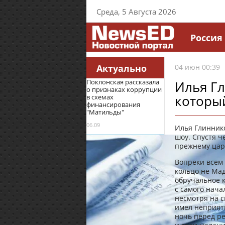
Среда, 5 Августа 2026
Россия
Актуально
04 июн 00:39
Поклонская рассказала
Илья Гл
о признаках коррупции
которы
в схемах
финансирования
"Матильды"
06.09
Илья Глиннико
шоу. Спустя ч
прежнему цари
Вопреки всем 
кольцо не Мад
обручальное к
с самого нача
несмотря на с
имел неприят
ночь перед р