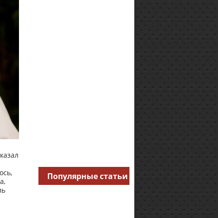
сказал
ось,
Популярные статьи
а,
ль