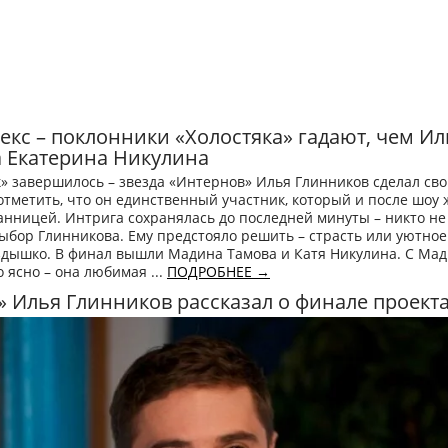
секс – поклонники «Холостяка» гадают, чем И
 Екатерина Никулина
» завершилось – звезда «Интернов» Илья Глинников сделал св
отметить, что он единственный участник, который и после шоу 
анницей. Интрига сохранялась до последней минуты – никто не
ыбор Глинникова. Ему предстояло решить – страсть или уютное
здышко. В финал вышли Мадина Тамова и Катя Никулина. С Ма
о ясно – она любимая ...
ПОДРОБНЕЕ →
» Илья Глинников рассказал о финале проект