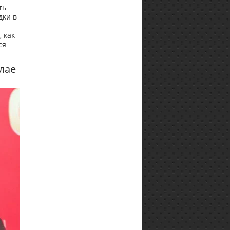
ть
дки в
, как
ся
глае