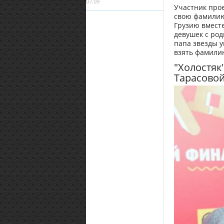
07.09
Участник прое
свою фамилию 
Грузию вместе
девушек с роди
папа звезды у
взять фамилию
"Холостяк
Тарасово