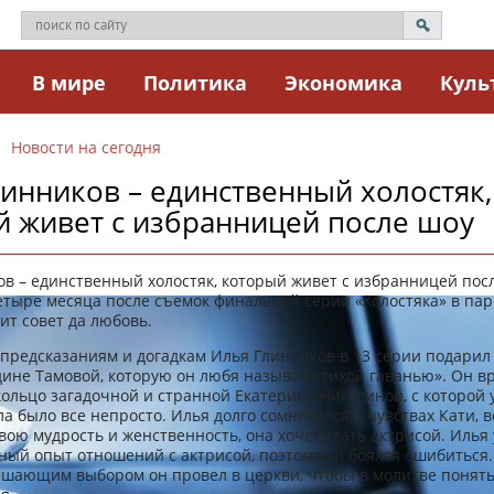
В мире
Политика
Экономика
Куль
Новости на сегодня
инников – единственный холостяк,
й живет с избранницей после шоу
в – единственный холостяк, который живет с избранницей пос
етыре месяца после съемок финальной серии «Холостяка» в пар
т совет да любовь.
предсказаниям и догадкам Илья Глинников в 13 серии подарил
ине Тамовой, которую он любя называл «тихой гаванью». Он в
ольцо загадочной и странной Екатерине Никулиной, с которой 
ла было все непросто. Илья долго сомневался в чувствах Кати, в
вою мудрость и женственность, она хочет стать актрисой. Илья
ный опыт отношений с актрисой, поэтому он боялся ошибиться
ешающим выбором он провел в церкви, чтобы в молитве понять