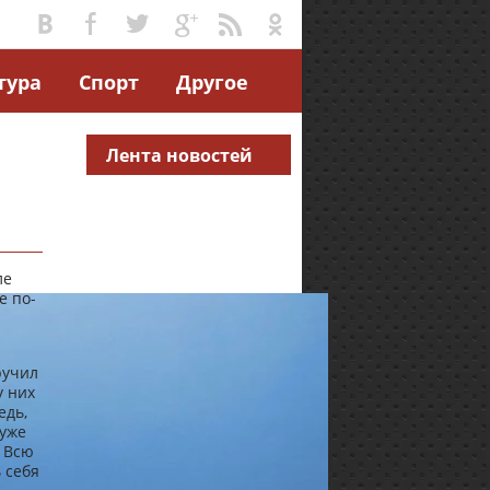
тура
Спорт
Другое
Лента новостей
ле
е по-
ручил
у них
едь,
 уже
. Всю
 себя