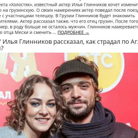
кта «Холостяк», известный актер Илья Глинников хочет измени
на грузинскую. О своих намерениях актер поведал после поез
 с участницами телешоу. В Грузии Глинников будет знакомить
телями. Актер рассказал также, что его отец грузин. После того
мер, в роду больше не осталось мужчин. Глинников намеревает
 отца Месхи и сменить ...
ПОДРОБНЕЕ →
" Илья Глинников рассказал, как страдал по А
й?