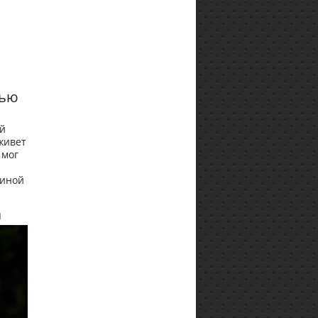
лью
ой
живет
 мог
диной
а