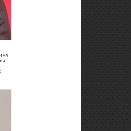
ремя
нно
е