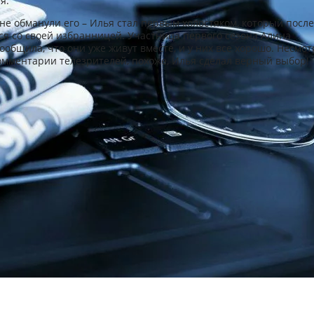
я.
 не обманули его – Илья стал первым холостяком, который после
ся со своей избранницей. Участница первого сезона Алина
ообщила, что они уже живут вместе, и у них все хорошо. Несмот
омментарии телезрителей, похоже, Илья сделал верный выбор!