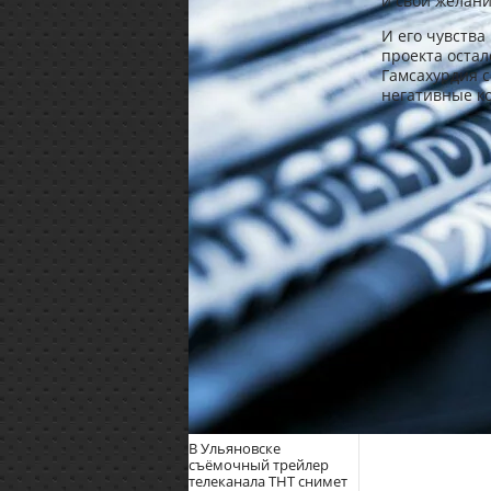
и свои желани
И его чувства
проекта остал
Гамсахурдия с
негативные к
В Ульяновске
съёмочный трейлер
телеканала ТНТ снимет