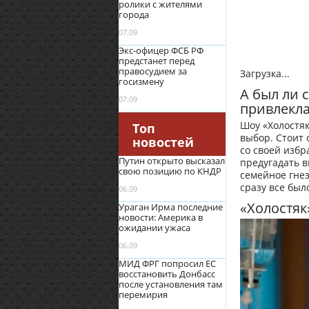
ролики с жителями
города
07.09
Экс-офицер ФСБ РФ
предстанет перед
правосудием за
Загрузка...
госизмену
А был ли 
07.09
привлекла
Шоу «Холостяк
Топ
выбор. Стоит 
новостей
со своей избр
Путин открыто высказал
предугадать в
свою позицию по КНДР
семейное гне
сразу все был
06.09
«Холостяк
Ураган Ирма последние
новости: Америка в
ожидании ужаса
06.09
МИД ФРГ попросил ЕС
восстановить Донбасс
после установления там
перемирия