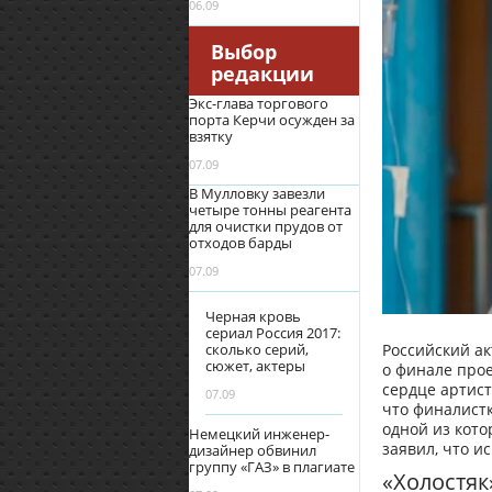
06.09
Выбор
редакции
Экс-глава торгового
порта Керчи осужден за
взятку
07.09
В Мулловку завезли
четыре тонны реагента
для очистки прудов от
отходов барды
07.09
Черная кровь
сериал Россия 2017:
Российский ак
сколько серий,
сюжет, актеры
о финале про
сердце артист
07.09
что финалистк
одной из кото
Немецкий инженер-
заявил, что и
дизайнер обвинил
группу «ГАЗ» в плагиате
«Холостя