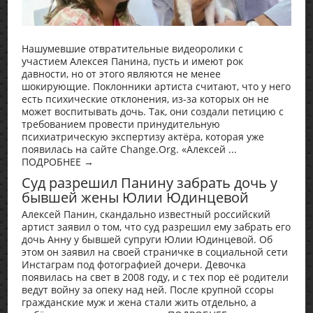
Нашумевшие отвратительные видеоролики с
участием Алексея Панина, пусть и имеют рок
давности, но от этого являются не менее
шокирующие. Поклонники артиста считают, что у него
есть психические отклонения, из-за которых он не
может воспитывать дочь. Так, они создали петицию с
требованием провести принудительную
психиатрическую экспертизу актёра, которая уже
появилась на сайте Change.Org. «Алексей ...
ПОДРОБНЕЕ →
Суд разрешил Панину забрать дочь у
бывшей жены Юлии Юдинцевой
Алексей Панин, скандально известный российский
артист заявил о том, что суд разрешил ему забрать его
дочь Анну у бывшей супруги Юлии Юдинцевой. Об
этом он заявил на своей страничке в социальной сети
Инстаграм под фотографией дочери. Девочка
появилась на свет в 2008 году, и с тех пор её родители
ведут войну за опеку над ней. После крупной ссоры
гражданские муж и жена стали жить отдельно, а