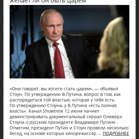
желает ли он быть царем
«Они говорят, вы хотите стать царем», — объявил
Стоун. По утверждению В.Путина, вопрос в том, как
распорядиться той властью, которая у тебя есть.
По утверждению Стоуна, у В.Путина «есть полная
власть». Канал Showtime 12 июня начнет
демонстрировать документальный сериал Оливера
Стоуна о русском президенте Владимире Путине .
Отметим, президент Путин и Стоун провели несколько
бесед, на основе которых кинорежиссер ...
ПОДРОБНЕЕ
→