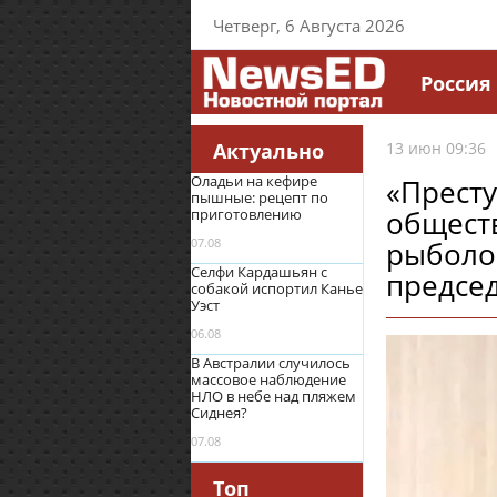
Четверг, 6 Августа 2026
Россия
Актуально
13 июн 09:36
Оладьи на кефире
«Престу
пышные: рецепт по
общест
приготовлению
07.08
рыболо
Селфи Кардашьян с
предсе
собакой испортил Канье
Уэст
06.08
В Австралии случилось
массовое наблюдение
НЛО в небе над пляжем
Сиднея?
07.08
Топ