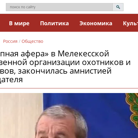
В мире
Политика
Экономика
Куль
Россия
/
Общество
пная афера» в Мелекесской
венной организации охотников и
вов, закончилась амнистией
дателя