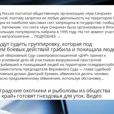
д России посчитал общественную организацию «Аум Синрике»
кой, поэтому запретил ее любую деятельность на территории 
дна из наиболее массовых сект запрещена в государстве, сообщ
 Напомним, что секта «Аум Синрике» была организована в Япо
 большую популярность набрала в 1995 году. На тот момент учас
в метрополитене ... ПОДРОБНЕЕ →
удут судить группировку, которая под
ем боевых действий грабила и похищала люд
ый «Верховный Суд» самопровозглашенной «ДНР» принял к
 уголовное дело об участниках вооруженной преступной
 грабившей и похищавшей людей на территории псевдореспубл
заместитель председателя Верховного Суда — глава судебной
ловным делам» Дмитрий Еремин, обвиняется десять человек,
асно предъявленному обвинению, используя обстановку...
→
радские охотники и рыболовы из общества
край» готовят гнездовья для уток. Видео