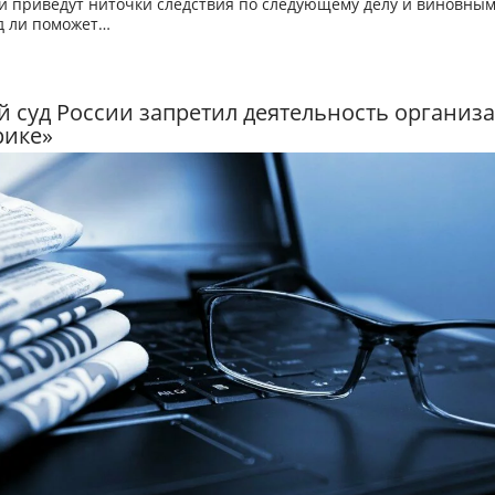
и приведут ниточки следствия по следующему делу и виновным
д ли поможет…
 суд России запретил деятельность организ
рике»