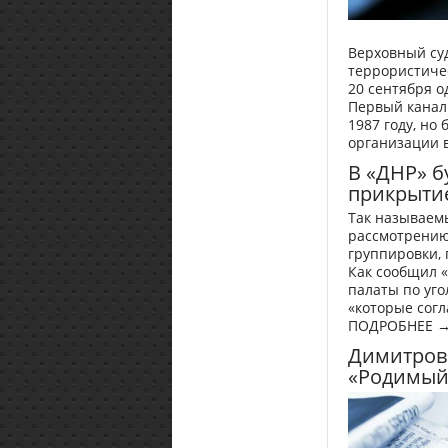
Верховный су
террористичес
20 сентября о
Первый канал.
1987 году, но
организации 
В «ДНР» б
прикрыти
Так называем
рассмотрению
группировки,
Как сообщил «
палаты по уго
«которые согл
ПОДРОБНЕЕ 
Димитровг
«Родимый 