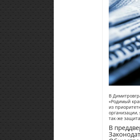
В Димитровгр
«Родимый край
из приоритет
организации, 
так-же защит
В преддве
Законодат