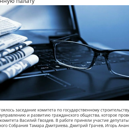
нную палату
тоялось заседание комитета по государственному строительству
оуправлению и развитию гражданского общества, которое пров
комитета Василий Гвоздев. В работе приняли участие депутаты
ного Собрания Тамара Дмитриева, Дмитрий Грачев, Игорь Анан