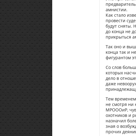
предварительн
амнистии.
Как стало изв
провести суде
будут сняты. 
до конца не д
прикрыться а
Так оно и выш
конца так и н
фигурантом эт
Со слов боль
которых насчи
дело в отнош
даже невоору
принадлежаще
Тем временем,
не смотря ни 
МРОООиР, чув
охотников и р
назначил боле
зная о возбуж
прочих деяни