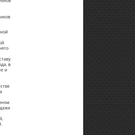
ебное
ников
нной
а
ой
нято
ставу
да, в
ее и
естве
а
енном
одажи
й,
й.