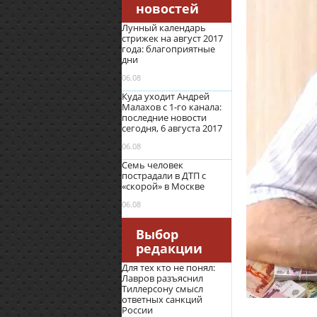
новостей
Лунный календарь
стрижек на август 2017
года: благоприятные
дни
06.08
Куда уходит Андрей
Малахов с 1-го канала:
последние новости
сегодня, 6 августа 2017
06.08
Семь человек
пострадали в ДТП с
«скорой» в Москве
06.08
Выбор
редакции
Для тех кто не понял:
Лавров разъяснил
Тиллерсону смысл
ответных санкций
России