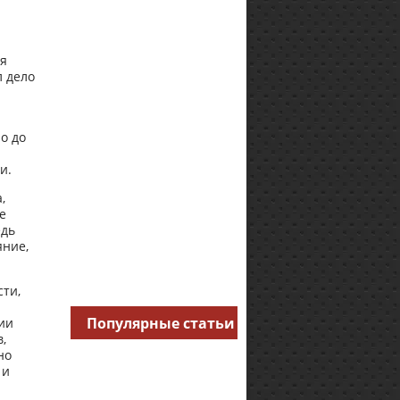
ия
л дело
о до
и.
,
е
едь
яние,
сти,
Популярные статьи
ии
,
но
 и