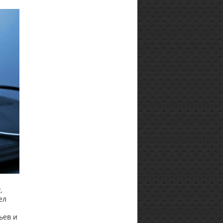
,
ел
ьев и