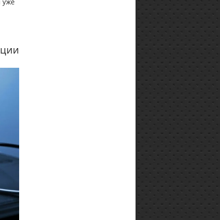
 уже
ации