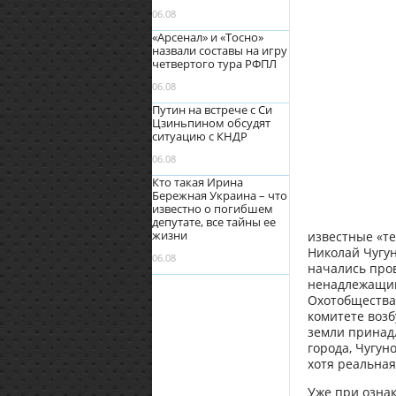
06.08
«Арсенал» и «Тосно»
назвали составы на игру
четвертого тура РФПЛ
06.08
Путин на встрече с Си
Цзиньпином обсудят
ситуацию с КНДР
06.08
Кто такая Ирина
Бережная Украина – что
известно о погибшем
депутате, все тайны ее
жизни
известные «т
Николай Чугун
06.08
начались про
ненадлежащий
Охотобщества,
комитете возб
земли принад
города, Чугун
хотя реальная
Уже при ознак