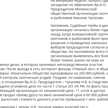
На минувшей неделе, прошло суд
заседание по обвинению Вр.И.О.
Председателя Мелекесской
общественной организации охот
и рыболовов Николая Чугунова.
Напомним. Судебные тяжбы в да
организации начались более год
назад, когда инициативной групп
охотников и рыболовов было при
решение о проведении законных
выборов председателя согласно у
общества. На протяжении всего го
организации выявлялись все бол
более тяжкие, ранее ни кому не
емные дела», в которых принимал непосредственное участие
ов. После выхода в сеть интернет фильма «Темный лес», в общ
верки. Изначально Общество оштрафовали на 250 000 рублей, з
 контроль охотничьих угодий. Позднее, по заявлению членов
 в отношении Вр.И.О. Председателя – Чугунова Н.В. в Следств
удили уголовное дело по части 1 статьи 201 УК РФ, по факту пр
лежащей организации по заниженной цене. 11 соток в центре
ов продал своему другу по явно заниженной цене в 60 000 рубле
 рыночная стоимость данного участка превышала 1 млн. рубле
омлении с делом, Н.В. Чугунов заявил ходатайство о