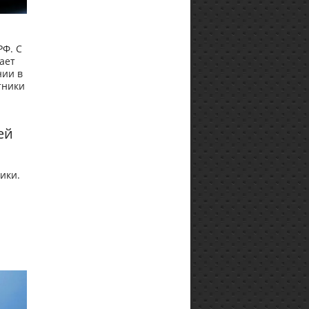
РФ. С
ает
нии в
тники
ей
ики.