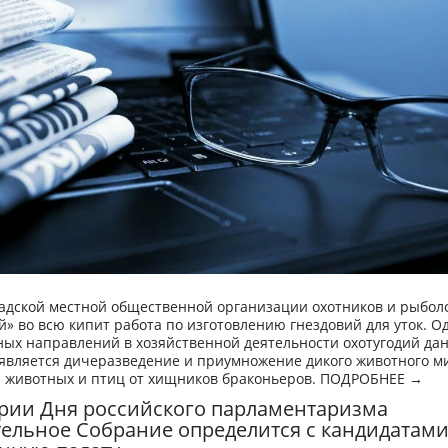
адской местной общественной организации охотников и рыбол
» во всю кипит работа по изготовлению гнездовий для уток. О
ных направлений в хозяйственной деятельности охотугодий да
является дичеразведение и приумножение дикого животного ми
а животных и птиц от хищников браконьеров. ПОДРОБНЕЕ →
рии Дня российского парламентаризма
ельное Собрание определится с кандидатами