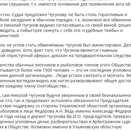
ом слушании, т.к. имеются основания для применения акта об
естно, Судья предложил Чугунову, не быть столь торопливым и
бное заседание в обычном порядке, т.к. возможно все обвинен
Но Николай Чугунов видимо согласившись со своей виной, реши
оводить, а побыстрее скинуть с себя эти «судебные тяжбы» и
мнистией.
ло, не успев стать обвиняемым, Чугунов был амнистирован. Дел
е доведено. Хотя, факт того, что Чугунов является главным
ой «приступной аферы», доказан на предварительном следстви
шинства обычных охотников и рыболовов членов этого Общества
тывается более чем 1500 человек — это не последние уголовно
ении данной организации… Люди устали смотреть и молчать. В
женным взглядом видно, как нагло разворовывают общее досто
е каждому члену Охотобщества…
 сам Николай Чугунов будучи уверенным в своей безнаказанно
на что, так и продолжает исполнять обязанности Председателя
ствуя поддержку со стороны Ульяновской областной организац
ыболовов в лице Федорова А.Н. Ведь именно Александр Федоров
е года назад и держит Чугунова Вр.И.О. председателя, прекрас
денных уголовных делах, разбирательствах в Арбитражном суде
ях в Обществе. Возможно именно в Ульяновскую областную