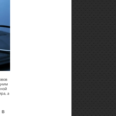
овов
дним
нной
ра, а
 в