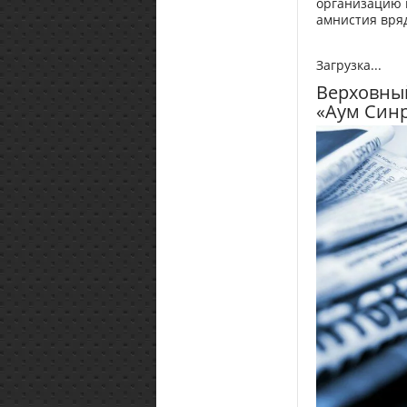
организацию 
амнистия вря
Загрузка...
Верховный
«Аум Син