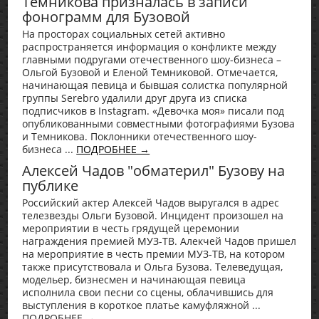
Темникова призналась в записи
фонограмм для Бузовой
На просторах социальных сетей активно
распространяется информация о конфликте между
главными подругами отечественного шоу-бизнеса –
Ольгой Бузовой и Еленой Темниковой. Отмечается,
начинающая певица и бывшая солистка популярной
группы Serebro удалили друг друга из списка
подписчиков в Instagram. «Девочка моя» писали под
опубликованными совместными фотографиями Бузова
и Темникова. Поклонники отечественного шоу-
бизнеса ...
ПОДРОБНЕЕ →
Алексей Чадов "обматерил" Бузову на
публике
Российский актер Алексей Чадов выругался в адрес
телезвезды Ольги Бузовой. Инцидент произошел на
мероприятии в честь грядущей церемонии
награждения премией МУЗ-ТВ. Алекчей Чадов пришел
на мероприятие в честь премии МУЗ-ТВ, на котором
также присутствовала и Ольга Бузова. Телеведущая,
модельер, бизнесмен и начинающая певица
исполнила свои песни со сцены, облачившись для
выступления в короткое платье камуфляжной ...
ПОДРОБНЕЕ →