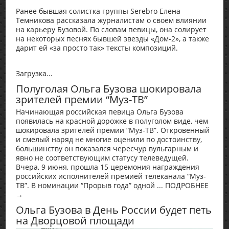
Ранее бывшая солистка группы Serebro Елена
Темникова рассказала журналистам о своем влиянии
на карьеру Бузовой. По словам певицы, она солирует
на некоторых песнях бывшей звезды «Дом-2», а также
дарит ей «за просто так» тексты композиций.
Загрузка...
Полуголая Ольга Бузова шокировала
зрителей премии “Муз-ТВ”
Начинающая российская певица Ольга Бузова
появилась на красной дорожке в полуголом виде, чем
шокировала зрителей премии “Муз-ТВ”. Откровенный
и смелый наряд не многие оценили по достоинству,
большинству он показался чересчур вульгарным и
явно не соответствующим статусу телеведущей.
Вчера, 9 июня, прошла 15 церемония награждения
российских исполнителей премией телеканала “Муз-
ТВ”. В номинации “Прорыв года” одной ... ПОДРОБНЕЕ
→
Ольга Бузова в День России будет петь
на Дворцовой площади