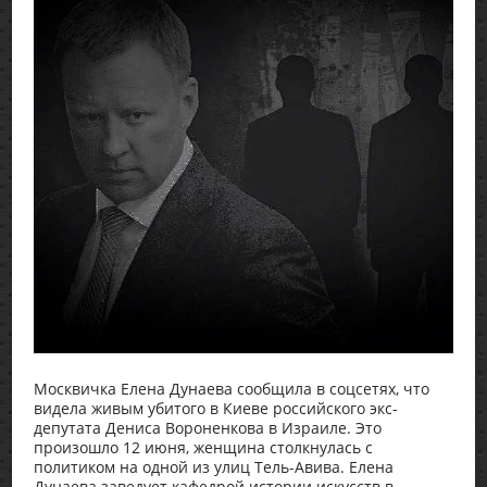
Москвичка Елена Дунаева сообщила в соцсетях, что
видела живым убитого в Киеве российского экс-
депутата Дениса Вороненкова в Израиле. Это
произошло 12 июня, женщина столкнулась с
политиком на одной из улиц Тель-Авива. Елена
Дунаева заведует кафедрой истории искусств в