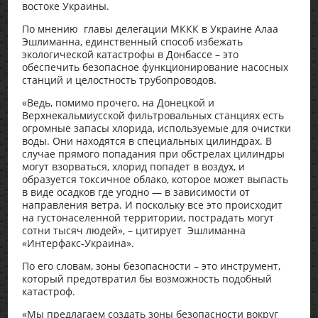
востоке Украины.
По мнению главы делегации МККК в Украине Алаа
Эшлиманна, единственный способ избежать
экологической катастрофы в Донбассе – это
обеспечить безопасное функционирование насосных
станций и целостность трубопроводов.
«Ведь, помимо прочего, на Донецкой и
Верхнекальмиусской фильтровальных станциях есть
огромные запасы хлорида, используемые для очистки
воды. Они находятся в специальных цилиндрах. В
случае прямого попадания при обстрелах цилиндры
могут взорваться, хлорид попадет в воздух, и
образуется токсичное облако, которое может выпасть
в виде осадков где угодно — в зависимости от
направления ветра. И поскольку все это происходит
на густонаселенной территории, пострадать могут
сотни тысяч людей», – цитирует Эшлиманна
«Интерфакс-Украина».
По его словам, зоны безопасности – это инструмент,
который предотвратил бы возможность подобный
катастроф.
«Мы предлагаем создать зоны безопасности вокруг