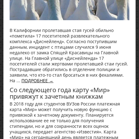
В Калифорнии пролетавшая стая гусей обильно
«пометила» 17 посетителей развлекательного
комплекса «Диснейленд». Согласно поступившим
данным, инцидент с птицами случился 9 июня
недалеко от замка Спящей Красавицы на Главной
улице. На Главной улице «Диснейленда» 17
посетителей стали жертвами пролетавшей стаи гусей.
Пострадавшие обратились в отделение полиции и
заявили, что кто-то стал бросаться в них фекалиями.
На ...
ПОДРОБНЕЕ →
Со следующего года карту «Мир»
привяжут к зачетным книжкам
В 2018 году для студентов ВУЗов России платежная
карта «Мир» может получить новую функцию с
привязкой к зачетному документу. Планируется
использование ее не только для получения
стипендии, но и для сохранности всех оценок
учащихся, передает агентство «Известия». Карта
«Мир» на сегодняшний день является платежным