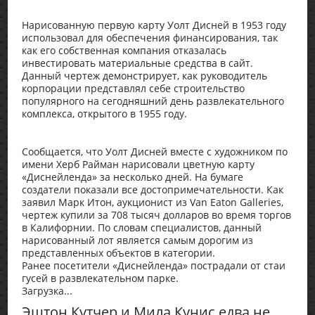
Нарисованную первую карту Уолт Дисней в 1953 году
использовал для обеспечения финансирования, так
как его собственная компания отказалась
инвестировать материальные средства в сайт.
Данный чертеж демонстрирует, как руководитель
корпорации представлял себе строительство
популярного на сегодняшний день развлекательного
комплекса, открытого в 1955 году.
Сообщается, что Уолт Дисней вместе с художником по
имени Херб Райман нарисовали цветную карту
«Диснейленда» за несколько дней. На бумаге
создатели показали все достопримечательности. Как
заявил Марк Итон, аукционист из Van Eaton Galleries,
чертеж купили за 708 тысяч долларов во время торгов
в Калифорнии. По словам специалистов, данный
нарисованный лот является самым дорогим из
представленных объектов в категории.
Ранее посетители «Диснейленда» пострадали от стаи
гусей в развлекательном парке.
Загрузка...
Эштон Кутчер и Мила Кунис едва не