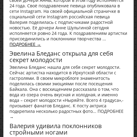
своей дочери Анны, которой в этом году исполняется
24 года. Своё поздравление певица опубликовала в
сети Instagram. На своей официальной страничке в
социальной сети Instagram российская певица
Валерия поделилась с подписчиками радостной
новостью. Её дочери Анне Шульгиной сегодня
исполняется ровно 24 года. К поздравлениям артистки
присоединились и поклонники творчества ...
ПОДРОБНЕЕ →
Эвелина Бледанс открыла для себя
секрет молодости
Эвелина Бледанс нашла для себя секрет молодости.
Сейчас артистка находится в Иркутской области с
гастролями. В своем микроблоге знаменитость
поделилась своими эмоциями после посещения
Байкала. Она с восхищением рассказала о том, что
вода из озера очень вкусная и холодная, и именно
вода – секрет молодости «Ныряйте. Всего 4 градуса»,-
призывает фанатов Бледанс. К посту актриса
подкрепила несколько радостных фото... ПОДРОБНЕЕ
→
Валерия удивила поклонников
стройными ногами