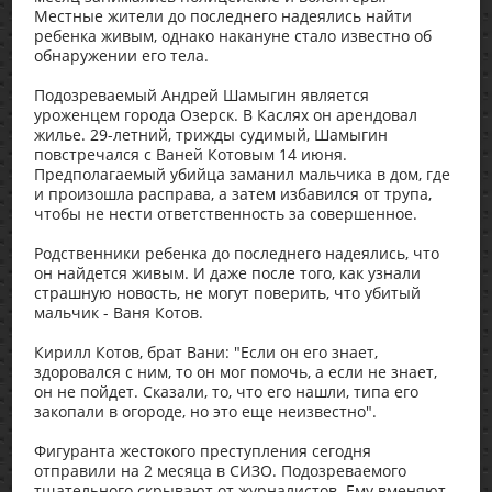
Местные жители до последнего надеялись найти
ребенка живым, однако накануне стало известно об
обнаружении его тела.
Подозреваемый Андрей Шамыгин является
уроженцем города Озерск. В Каслях он арендовал
жилье. 29-летний, трижды судимый, Шамыгин
повстречался с Ваней Котовым 14 июня.
Предполагаемый убийца заманил мальчика в дом, где
и произошла расправа, а затем избавился от трупа,
чтобы не нести ответственность за совершенное.
Родственники ребенка до последнего надеялись, что
он найдется живым. И даже после того, как узнали
страшную новость, не могут поверить, что убитый
мальчик - Ваня Котов.
Кирилл Котов, брат Вани: "Если он его знает,
здоровался с ним, то он мог помочь, а если не знает,
он не пойдет. Сказали, то, что его нашли, типа его
закопали в огороде, но это еще неизвестно".
Фигуранта жестокого преступления сегодня
отправили на 2 месяца в СИЗО. Подозреваемого
тщательного скрывают от журналистов. Ему вменяют