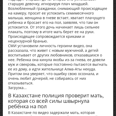
старшую девочку, игнорируя плач младшей.
Возлюбленный гражданки, снимающий происходящее
на камеру, просит ее успокоить семимесячного
малыша, женщина в гневе встает, хватает плачущего
ребенка и бросает его на пол, заявляя, что там он
успокоится. От этого дочь начинает лишь сильнее
плакать, поэтому в итоге мать берет ее на руки.
Происходящее сопровождается криками и
нецензурной бранью.
СМИ установили личность героини видео, она
рассказала, что живет с новым мужчиной, а детей
воспитывает от других любовников, отказавшихся о
нее. Ребенка она кинула якобы из-за гнева, ее довели
муж и свекровь, которые постоянно пытаются выгнать
ее из дому, а идти жительнице Алма-Аты некуда.
Притом она уверяет, что ошибку свою осознала, и
очень любит дочерей, не собираясь от них
отказываться.
Загрузка...
В Казахстане полиция проверит мать,
которая со всей силы швырнула
ребёнка на пол
В Казахстане по видео задержали мать, которая