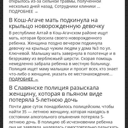
открылось из-за сильной травмы, полученной
несколько дней назад. Сотрудники клиники ...
ПОДРОБНЕЕ →
В Кош-Агаче мать подкинула на
крыльцо новорожденную девочку
В республике Алтай в Кош-Агачском районе ищут
мать, которая бросила своего новорожденного
ребенка. Женщина поздно вечером подкинула
девочку на крыльцо чужим людям у дома №3 по ул.
Ключевой. Малышку мать завернула в полотенце и в
безрукавку из верблюжьей шерсти. Скорая помощь
немедленно забрала ребенка в местную больницу.
Полиция ищет маму малышки и просит всех, кто знает
что-либо о женщине, указать ее местонахождение...
ПОДРОБНЕЕ →
В Славянске полиция разыскала
женщину, которая в пьяном виде
потеряла 5-летнюю дочь
Почти двое суток понадобилось полицейским, чтобы
найти 35 — летнюю женщину, которая находясь в
состоянии алкогольного опьянения потеряла 5-
летнюю дочь. В полицию об исчезновении ребенка
она не заявляла, надеялась самостоятельно разыскать