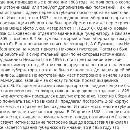
едения, приведенные в описании 1868 года, не полностью совп
и источниками или требуют дополнительных пояснений. Так, н
а история с идеей переноса губернаторского дома на место ви
го. Известно, что в 1803 г. по предложению губернского архите
я резиденции губернатора был приобретен и им же перестроен
 на Венце (фото 7, см. материал от 11.12.2016). Однако, новый
язь С.Н.Хованский отдал это здание вице-губернатору, а сам за
805 г. особняк В.П.Бестужева, который и был губернаторским д
(фото 6). В нем останавливались Александр I , А.С.Пушкин, сам Н
убернатора на момент визита Николая I пустовал. Потом он был
од работный и смирительный дом (по некоторым источникам,
дложению Николая I), а в 1896 г. стал центральной женской
ожно, император действительно предлагал построить на его м
цию губернатора, но это не было исполнено. До наших дней о
нились. Здание Присутственных мест построено в начале 19 ве
М.М.Рушко, взявшим за основу типовой проект академика
(фото 8). Ко времени визита императора оно, видимо, еще не б
становлено после пожара, сильно повредившего здание в 1828 
д «присутствий» помещался в других строениях. Текст из Сборни
о понимать так, что Николай I предлагал построить 2-ой корпус
х мест, что также не было сделано. И после этого многие губер
нимали нанятые частные дома. В Сборнике 1868 г. говорится 
е места, стоящие на лучшем месте города, возникли по Его вол
тствует истине: здание построено еще до восшествия Николая I
же касается здания губернской гимназии, то в 1836 году это