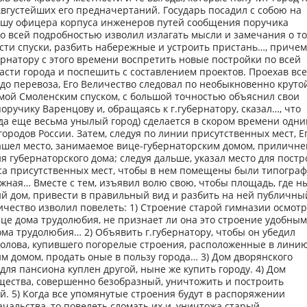
вгустейших его предначертаний. Государь посадил с собою на
ушу офицера корпуса инженеров путей сообщения поручика
о всей подробностью изволил излагать мысли и замечания о то
сти спуски, разбить набережные и устроить пристань…, причем
ернатору с этого времени воспретить новые постройки по всей
сти города и поспешить с составлением проектов. Проехав все
до перевоза, Его Величество следовал по необыкновенно круто
мой Смоленским спуском, с большой точностью объяснил свои
оручику Варенцову и, обращаясь к г.губернатору, сказал…, что
да еще весьма унылый город) сделается в скором времени одни
ородов России. Затем, следуя по линии присутственных мест, Е
ашел место, занимаемое вице-губернаторским домом, приличн
я губернаторского дома; следуя дальше, указал место для пост
са присутственных мест, чтобы в нем помещены были типограф
жная… Вместе с тем, изъявил волю свою, чтобы площадь, где н
й дом, привести в правильный вид и разбить на ней публичный
ичество изволил повелеть: 1) Строение старой гимназии осмот
е дома трудолюбия, не признает ли она это строение удобным
ма трудолюбия… 2) Объявить г.губернатору, чтобы он убедил
олова, купившего погорелые строения, расположенные в линию
м домом, продать оные в пользу города… 3) Дом дворянского
. для пансиона куплен другой, ныне же купить городу. 4) Дом
щества, совершенно безобразный, уничтожить и построить
. 5) Когда все упомянутые строения будут в распоряжении
ачальства, то повелеть сломать их и, уничтожа старый