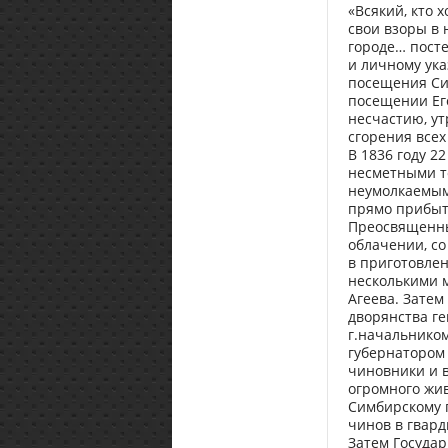
«Всякий, кто 
свои взоры в 
городе… пост
и личному ук
посещения Сим
посещении Его
несчастию, у
сгорения всех
В 1836 году 2
несметными т
неумолкаемыми
прямо прибыть
Преосвященны
облачении, со
в приготовле
несколькими 
Агеева. Затем
дворянства г
г.начальником
губернатором 
чиновники и в
огромного жив
Симбирскому 
чинов в гвард
Затем Государ