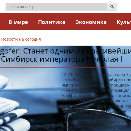
В мире
Политика
Экономика
Куль
Новости на сегодня
gofer: Станет одним из красивейши
 Симбирск императора Николая I
22-23 августа (по новому стилю 3-
сентября) 1836 года Симбирск по
император Николай I. В прошлом 
(4 сентября) к этой дате помещал
материал, основанный на записк
Э.И.Стогова. Событие, однако же,
настолько значимое в истории го
что невозможно вновь о нем не
вспомнить. Преобразования,
совершенные в Симбирске по
указаниям императора, по своим