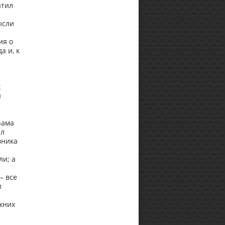
атил
ысли
ия о
а и, к
х
и
рама
ил
вника
ли; а
– все
и
жних