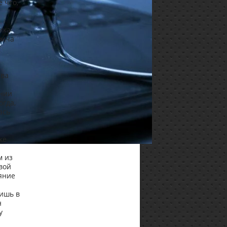
 что,
ика
вича
тва
ании
огда,
ась
же
м из
вой
ояние
ишь в
н
у