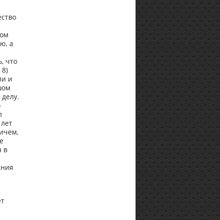
ество
ком
ю, а
, что
 8)
ии и
шом
 делу.
о
л
 лет
ичем,
е
 в
ания
ет