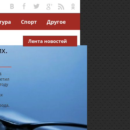
тура
Спорт
Другое
Лента новостей
х.
4
сетил
году
ах
рода,