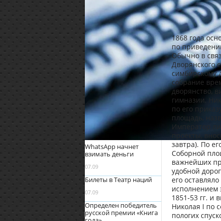
1868 года ос
по приведени
Обычно в связ
Дворянского с
симбирскому 
собрание врем
дворянство, в
гимназии. Ник
по его приказ
площадь, назв
Император ли
проекты, внос
завтра). По е
WhatsApp начнет
Соборной площ
взимать деньги
важнейших пр
07.09
удобной дорог
Билеты в Театр наций
его оставляло
исполнением 
07.09
1851-53 гг. и
Определен победитель
Николая I по 
русской премии «Книга
пологих спуско
года»