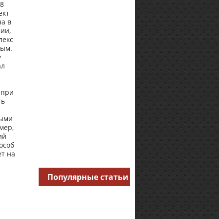
18
ект
а в
мии,
лекс
вым.
у
ал
 при
ть
ными
мер,
ий
особ
ет на
Популярные статьи