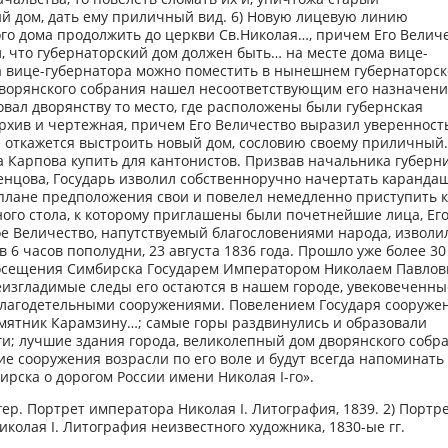
ий дом, дать ему приличный вид. 6) Новую лицевую линию
го дома продолжить до церкви Св.Николая…, причем Его Велич
, что губернаторский дом должен быть… на месте дома вице-
 а вице-губернатора можно поместить в нынешнем губернаторс
дворянского собрания нашел несоответствующим его назначени
вал дворянству то место, где расположены были губернская
рхив и чертежная, причем Его Величество выразил уверенность
 откажется выстроить новый дом, сословию своему приличный.
 Карпова купить для кантонистов. Призвав начальника губерн
енцова, Государь изволил собственноручно начертать каранда
плане предположения свои и повелел немедленно приступить к
ого стола, к которому приглашены были почетнейшие лица, Ег
е Величество, напутствуемый благословениями народа, изволи
в 6 часов пополудни, 23 августа 1836 года. Прошло уже более 30
осещения Симбирска Государем Императором Николаем Павлов
еизгладимые следы его остаются в нашем городе, увековеченны
лагодетельными сооружениями. Повелением Государя сооружен
мятник Карамзину…; самые горы раздвинулись и образовали
и; лучшие здания города, великолепный дом дворянского собр
ие сооружения возрасли по его воле и будут всегда напоминать
рска о дорогом России имени Николая I-го».
ер. Портрет императора Николая I. Литография, 1839. 2) Портр
колая I. Литография неизвестного художника, 1830-ые гг.