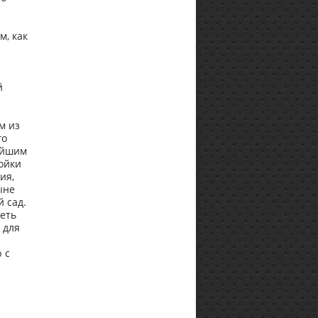
м, как
й
м из
го
ейшим
ройки
ия,
ыне
 сад.
реть
 для
 с