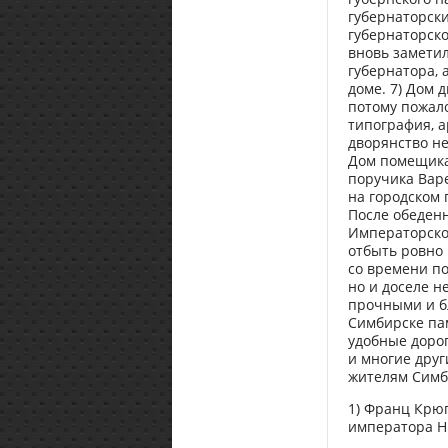
губернаторск
губернаторско
вновь заметил
губернатора,
доме. 7) Дом 
потому пожало
типография, а
дворянство не
Дом помещика
поручика Вар
на городском 
После обеденн
Императорско
отбыть ровно 
со времени п
но и доселе н
прочными и б
Симбирске па
удобные дорог
и многие друг
жителям Симби
1) Франц Крюг
императора Ни