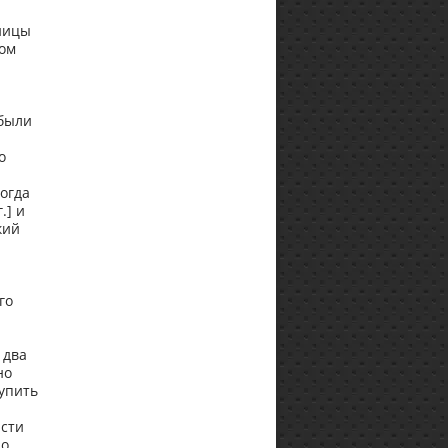
ницы
ром
 были
о
огда
.] и
кий
го
 два
но
тупить
асти
по