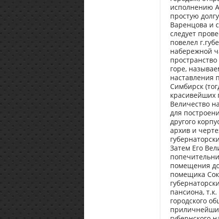
исполнению А
простую долг
Варенцова и с
следует прове
повелел г.губ
набережной ча
пространство 
горе, называе
наставления п
Симбирск (тог
красивейших г
Величество н
для построени
другого корпу
архив и черте
губернаторски
Затем Его Вел
попечительниц
помещения до
помещика Сок
губернаторски
пансиона, т.к
городского об
приличнейший
губернского н