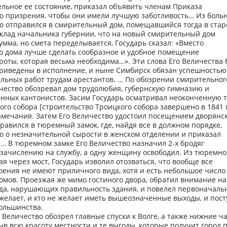
льное ее состояние, приказал объявить членам Приказа
о призрения, чтобы они имели лучшую заботливость… Из боль
во отправился в смирительный дом, помещавшийся тогда в ста
оклад начальника губернии, что на новый смирительный дом
умма, но смета переделывается, Государь сказал: «Вместо
о дома лучше сделать сообразное и удобное помещение
роты, которая весьма необходима…». Эти слова Его Величества
риведены в исполнение, и ныне Симбирск обязан успешностью
альных работ трудам арестантов. … По обозрении смирительног
чество обозревал дом трудолюбия, губернскую гимназию и
енных кантонистов. Засим Государь осматривал неоконченную т
ого собора [строительство Троицкого собора завершено в 1841 г
амечания. Затем Его Величество удостоил посещением дворянс
равился в тюремный замок, где, найдя все в должном порядке,
о о незначительной сырости в женском отделении и приказал
… В тюремном замке Его Величество назначил 2-х бродяг
зачислению на службу, а одну женщину освободил. Из тюремно
ая через мост, Государь изволил отозваться, что вообще все
оения не имеют приличного вида, хотя и есть небольшое число
мов. Проезжая же мимо гостиного двора, обратил внимание на
да, нарушающих правильность здания, и повелел первоначаль
 желает, и кто не желает иметь вышеозначенные выходы, и пос
ольшинства.
о Величество обозрел главные спуски к Волге, а также нижние ч
ыв всю красоту местности и те выгоды, которые получит город 