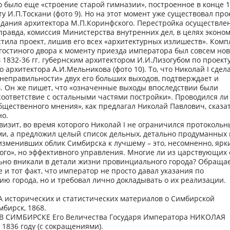
 было еще «строение старой гимназии», построенное в конце 
ту И.П.Тоскани (фото 9). Но на этот момент уже существовал про
здания архитектора М.П.Коринфского. Перестройка осуществлен
, правда, комиссия Министерства внутренних дел, в целях эконо
тила проект, лишив его всех «архитектурных излишеств». Комп
 гостиного двора к моменту приезда императора был совсем но
 1832-36 гг. губернским архитектором И.И.Лизогубом по проект
о архитектора А.И.Мельникова (фото 10). То, что Николай I сдел
неправильности» двух его больших выходов, подтверждает и
. Он же пишет, что «означенные выходы впоследствии были
оответствие с остальными частями постройки». Проводился ли
бщественного мнения», как предлагал Николай Павлович, сказа
но.
изит, во время которого Николай I не ограничился протоколь
и, а предложил целый список дельных, детально продуманных 
зменивших облик Симбирска к лучшему – это, несомненно, ярк
ого», но эффективного управления. Многие ли из царствующих 
льно вникали в детали жизни провинциального города? Обраща
 и тот факт, что император не просто давал указания по
ю города, но и требовал лично докладывать о их реализации.
 исторических и статистических материалов о Симбирской
мбирск, 1868.
 СИМБИРСКЕ Его Величества Государя Императора НИКОЛАЯ
1836 году (с сокращениями).