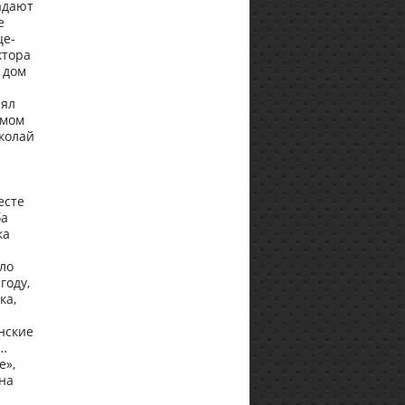
адают
е
це-
ктора
 дом
нял
омом
иколай
есте
ба
ка
ыло
году,
ка,
нские
«…
е»,
 на