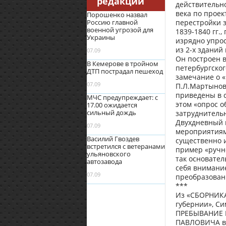
редакции
действительно
века по проек
Порошенко назвал
Россию главной
перестройки 
военной угрозой для
1839-1840 гг.
Украины
изрядно упрос
из 2-х зданий
07.09
Он построен в
В Кемерове в тройном
петербургског
ДТП пострадал пешеход
замечание о «
07.09
П.Л.Мартынов
приведены в с
МЧС предупреждает: с
этом «опрос о
17.00 ожидается
сильный дождь
затруднитель
Двухдневный в
07.09
мероприятиям
Василий Гвоздев
существенно и
встретился с ветеранами
пример «ручн
ульяновского
так основате
автозавода
себя внимание
07.09
преобразовани
***
Из «СБОРНИКА
губернии», Си
ПРЕБЫВАНИЕ В
ПАВЛОВИЧА в 