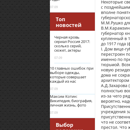
Некоторые св
с позднейшим
07.09
вполне понятн
губернаторско
Топ
М.М.Рушко дл
новостей
В.М.Карамзина
губернатор кн
Черная кровь
купленный в 1
сериал Россия 2017:
до 1917 года 
сколько серий,
I. Дом вице-г
сюжет, актеры
перестроен п
07.09
именно по пре
тюрьмой. Возм
10 главных ошибок при
новую резиден
выборе одежды,
дома не сохра
которые совершает
архитектором 
каждый из нас
А.Д.Захарова 
07.09
полностью вос
из-за чего ря
Максим Котин:
Википедия, биография,
вероятно, над
личная жизнь, фото
Присутственны
учреждения за
07.09
присутственны
что не соотве
Выбор
престол. Что 