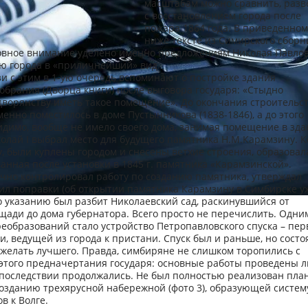
масштабам можно сравнить, разве
с восстановлением города после
пожара 1864 года. В приведенном
ниже тексте из Симирского сборн
новное внимание уделено именно предложениям Николая Павло
ю города в «приличнейший» вид.
и с этим в 1-ую очередь вспоминают о постройке здания
обрания (Дворца книги) после выговора государя: «Стыдно
дворянству иметь такое помещение». До окончания строительс
енно поместилось в доме Пустынникова (1838-1846), а до этого
идимо, вообще не имело своего дома, занимая помещение в зд
олай I выбрал место для будущего памятника Н.М.Карамзину. К
у, были куплены городом и снесены ветхие строения, образовал
анная после установки в 1845 г. памятника «Карамзинской».
чно контролировал работу по созданию памятника, утверждал
ил поправки (об открытии памятника Карамзину в Симбирске у
го указанию был разбит Николаевский сад, раскинувшийся от
ади до дома губернатора. Всего просто не перечислить. Одни
еобразований стало устройство Петропавловского спуска – пер
и, ведущей из города к пристани. Спуск был и раньше, но сост
 желать лучшего. Правда, симбиряне не слишком торопились с
этого предначертания государя: основные работы проведены л
 впоследствии продолжались. Не был полностью реализован пла
созданию трехярусной набережной (фото 3), образующей систем
в к Волге.