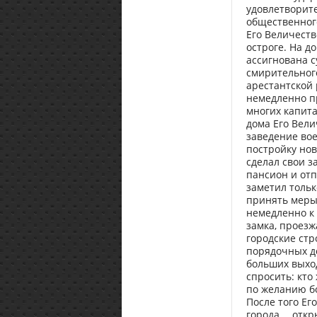
удовлетворите
общественног
Его Величест
остроге. На д
ассигнована с
смирительног
арестантской 
немедленно п
многих капит
дома Его Вели
заведение во
постройку нов
сделал свои з
пансион и отп
заметил тольк
принять меры
немедленно к 
замка, проезж
городские стр
порядочных до
больших выхо
спросить: кто
по желанию б
После того Ег
города…, откр