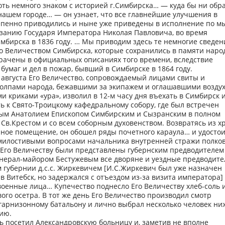
хоть немного знаком с историей г.Симбирска… — куда бы ни обр
нашем городе… — он узнает, что все главнейшие улучшения в
епенно приводились и ныне уже приведены в исполнение по м
азанию Государя Императора Николая Павловича, во время
бирска в 1836 году. … Мы приводим здесь те немногие сведен
 Величеством Симбирска, которые сохранились в памяти народ
трачены в официальных описаниях того времени, вследствие
 бумаг и дел в пожар, бывший в Симбирске в 1864 году.
2 августа Его Величество, сопровождаемый лицами свиты и
олпами народа, бежавшими за экипажем и оглашавшими возду
 криками «ура», изволил в 12-м часу дня въехать в Симбирск 
 к Свято-Троицкому кафедральному собору, где был встречен
м Анатолием Епископом Симбирским и Сызранским в полном
 Св.Крестом и со всем соборным духовенством. Возвратясь из х
нное помещение, он обошел ряды почетного караула… и удосто
милостивыми вопросами начальника внутренней стражи полко
 Его Величеству были представлены губернским предводителем
енерал-майором Бестужевым все дворяне и уездные предводите
 губернии д.с.с. Жиркевичем [И.С.Жиркевич был уже назначен
в Витебск, но задержался с отъездом из-за визита императора] 
оенные лица… Купечество поднесло Его Величеству хлеб-соль 
ого осетра. В тот же день Его Величество производил смотр
гарнизонному батальону и лично выбрал несколько человек ни
ию.
ь посетил Александровскую больницу и, заметив не вполне