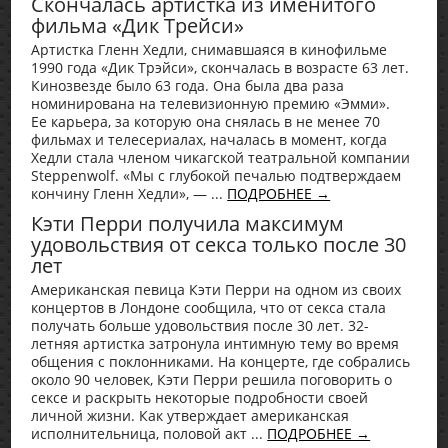
Скончалась артистка из именитого
фильма «Дик Трейси»
Артистка Гленн Хедли, снимавшаяся в кинофильме
1990 года «Дик Трэйси», скончалась в возрасте 63 лет.
Кинозвезде было 63 года. Она была два раза
номинирована на телевизионную премию «Эмми».
Ее карьера, за которую она снялась в не менее 70
фильмах и телесериалах, началась в момент, когда
Хедли стала членом чикагской театральной компании
Steppenwolf. «Мы с глубокой печалью подтверждаем
кончину Гленн Хедли», — ...
ПОДРОБНЕЕ →
Кэти Перри получила максимум
удовольствия от секса только после 30
лет
Американская певица Кэти Перри на одном из своих
концертов в Лондоне сообщила, что от секса стала
получать больше удовольствия после 30 лет. 32-
летняя артистка затронула интимную тему во время
общения с поклонниками. На концерте, где собрались
около 90 человек, Кэти Перри решила поговорить о
сексе и раскрыть некоторые подробности своей
личной жизни. Как утверждает американская
исполнительница, половой акт ...
ПОДРОБНЕЕ →