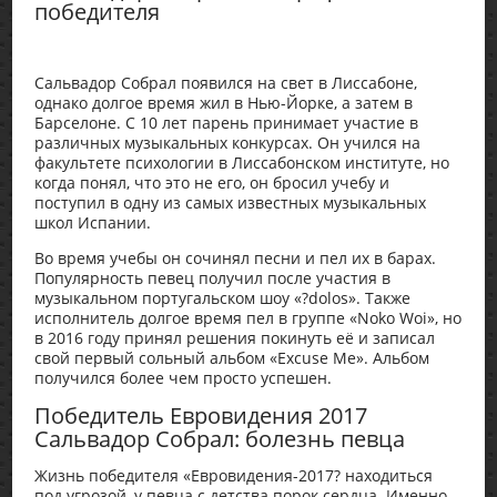
победителя
Сальвадор Собрал появился на свет в Лиссабоне,
однако долгое время жил в Нью-Йорке, а затем в
Барселоне. С 10 лет парень принимает участие в
различных музыкальных конкурсах. Он учился на
факультете психологии в Лиссабонском институте, но
когда понял, что это не его, он бросил учебу и
поступил в одну из самых известных музыкальных
школ Испании.
Во время учебы он сочинял песни и пел их в барах.
Популярность певец получил после участия в
музыкальном португальском шоу «?dolos». Также
исполнитель долгое время пел в группе «Noko Woi», но
в 2016 году принял решения покинуть её и записал
свой первый сольный альбом «Excuse Me». Альбом
получился более чем просто успешен.
Победитель Евровидения 2017
Сальвадор Собрал: болезнь певца
Жизнь победителя «Евровидения-2017? находиться
под угрозой, у певца с детства порок сердца. Именно