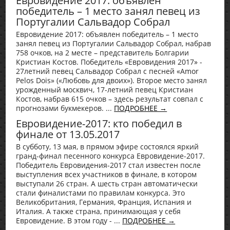
Евровидение 2017: объявлен
победитель – 1 место занял певец из
Португалии Сальвадор Собрал
Евровидение 2017: объявлен победитель – 1 место
занял певец из Португалии Сальвадор Собрал, набрав
758 очков, на 2 месте – представитель Болгарии
Кристиан Костов. Победитель «Евровидения 2017» -
27летний певец Сальвадор Собрал с песней «Amor
Pelos Dois» («Любовь для двоих»). Второе место занял
урожденный москвич, 17-летний певец Кристиан
Костов, набрав 615 очков – здесь результат совпал с
прогнозами букмекеров. ...
ПОДРОБНЕЕ →
Евровидение-2017: кто победил в
финале от 13.05.2017
В субботу, 13 мая, в прямом эфире состоялся яркий
гранд-финал песенного конкурса Евровидение-2017.
Победитель Евровидения-2017 стал известен после
выступления всех участников в финале, в котором
выступали 26 стран. А шесть стран автоматически
стали финалистами по правилам конкурса. Это
Великобритания, Германия, Франция, Испания и
Италия. А также страна, принимающая у себя
Евровидение. В этом году - ...
ПОДРОБНЕЕ →