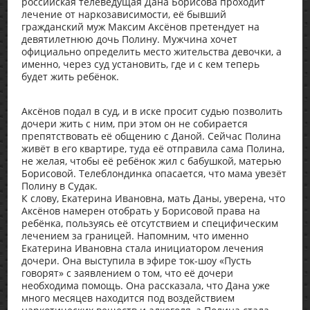
российская телеведущая Дана Борисова проходит
лечение от наркозависимости, её бывший
гражданский муж Максим Аксёнов претендует на
девятилетнюю дочь Полину. Мужчина хочет
официально определить место жительства девочки, а
именно, через суд установить, где и с кем теперь
будет жить ребёнок.
Аксёнов подал в суд, и в иске просит судью позволить
дочери жить с ним, при этом он не собирается
препятствовать её общению с Даной. Сейчас Полина
живёт в его квартире, туда её отправила сама Полина,
не желая, чтобы её ребёнок жил с бабушкой, матерью
Борисовой. Телеблондинка опасается, что мама увезёт
Полину в Судак.
К слову, Екатерина Ивановна, мать Даны, уверена, что
Аксёнов намерен отобрать у Борисовой права на
ребёнка, пользуясь её отсутствием и специфическим
лечением за границей. Напомним, что именно
Екатерина Ивановна стала инициатором лечения
дочери. Она выступила в эфире ток-шоу «Пусть
говорят» с заявлением о том, что её дочери
необходима помощь. Она рассказала, что Дана уже
много месяцев находится под воздействием