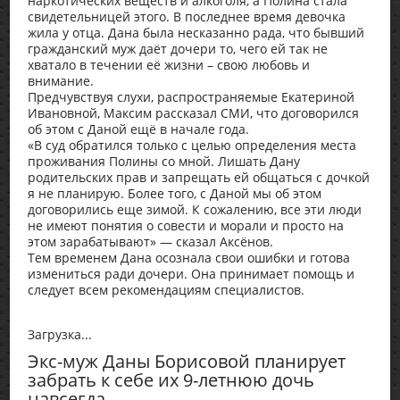
наркотических веществ и алкоголя, а Полина стала
свидетельницей этого. В последнее время девочка
жила у отца. Дана была несказанно рада, что бывший
гражданский муж даёт дочери то, чего ей так не
хватало в течении её жизни – свою любовь и
внимание.
Предчувствуя слухи, распространяемые Екатериной
Ивановной, Максим рассказал СМИ, что договорился
об этом с Даной ещё в начале года.
«В суд обратился только с целью определения места
проживания Полины со мной. Лишать Дану
родительских прав и запрещать ей общаться с дочкой
я не планирую. Более того, с Даной мы об этом
договорились еще зимой. К сожалению, все эти люди
не имеют понятия о совести и морали и просто на
этом зарабатывают» — сказал Аксёнов.
Тем временем Дана осознала свои ошибки и готова
измениться ради дочери. Она принимает помощь и
следует всем рекомендациям специалистов.
Загрузка...
Экс-муж Даны Борисовой планирует
забрать к себе их 9-летнюю дочь
навсегда