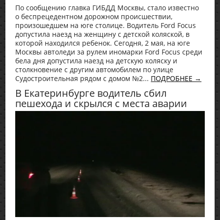
По сообщению главка ГИБДД Москвы, стало известно
о беспрецедентном дорожном происшествии,
произошедшем на юге столице. Водитель Ford Focus
допустила наезд на женщину с детской коляской, в
которой находился ребенок. Сегодня, 2 мая, на юге
Москвы автоледи за рулем иномарки Ford Focus среди
бела дня допустила наезд на детскую коляску и
столкновение с другим автомобилем по улице
Судостроительная рядом с домом №2...
ПОДРОБНЕЕ →
В Екатеринбурге водитель сбил
пешехода и скрылся с места аварии