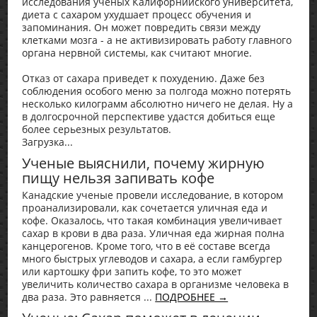
исследования ученых Калифорнийского университета,
диета с сахаром ухудшает процесс обучения и
запоминания. Он может повредить связи между
клетками мозга - а не активизировать работу главного
органа нервной системы, как считают многие.
Отказ от сахара приведет к похудению. Даже без
соблюдения особого меню за полгода можно потерять
несколько килограмм абсолютно ничего не делая. Ну а
в долгосрочной перспективе удастся добиться еще
более серьезных результатов.
Загрузка...
Ученые выяснили, почему жирную
пищу нельзя запивать кофе
Канадские ученые провели исследование, в котором
проанализировали, как сочетается уличная еда и
кофе. Оказалось, что такая комбинация увеличивает
сахар в крови в два раза. Уличная еда жирная полна
канцерогенов. Кроме того, что в её составе всегда
много быстрых углеводов и сахара, а если гамбургер
или картошку фри запить кофе, то это может
увеличить количество сахара в организме человека в
два раза. Это равняется ...
ПОДРОБНЕЕ →