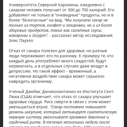
Университета Северной Каролины, ежедневно с
сахаром человек получает от 300 до 700 калорий. Его
добавляют не только в “очевидные” продукты, но и в
более “безопасные” на вид.
“Мы получаем сахар не
только из тортов, конфет и газировки, но и из более
здоровых продуктов, таких как салатные соусы,
макароны и йогурт”
, - рассказал автор исследования
Элис Пауэлл.
Отказ от сахара полезен для здоровья, но разные
люди переживают его по-разному. К примеру те, кто
каждый день употребляет много сладостей, будут
нервничать, а в отдельных случаях даже впадут в
депрессию. Но такой эффект - временный, а
негативное воздействие сахара может серьезно
навредить организму.
Ученый Джеймс Диниколантинио из Института Сент-
Люка (США) отмечает, что отказ от сахара улучшает
здоровье сердце. Риск смерти в связи с этим может
уменьшиться втрое.
“Сахар постоянно повышает
уровень инсулина, который активирует симпатическую
нервную систему, увеличивает кровяное давление и
сердечный ритм. В течение нескольких недель после