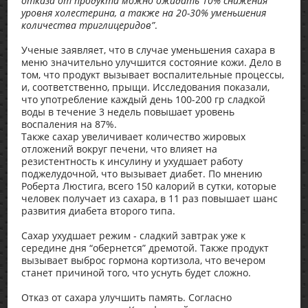
отказа от продукта можно ожидать 10% снижения
уровня холестерина, а также на 20-30% уменьшения
количества триглицеридов”
.
Ученые заявляет, что в случае уменьшения сахара в
меню значительно улучшится состояние кожи. Дело в
том, что продукт вызывает воспалительные процессы,
и, соответственно, прыщи. Исследования показали,
что употребление каждый день 100-200 гр сладкой
воды в течение 3 недель повышает уровень
воспаления на 87%.
Также сахар увеличивает количество жировых
отложений вокруг печени, что влияет на
резистентность к инсулину и ухудшает работу
поджелудочной, что вызывает диабет. По мнению
Роберта Люстига, всего 150 калорий в сутки, которые
человек получает из сахара, в 11 раз повышает шанс
развития диабета второго типа.
Сахар ухудшает режим - сладкий завтрак уже к
середине дня “обернется” дремотой. Также продукт
вызывает выброс гормона кортизола, что вечером
станет причиной того, что уснуть будет сложно.
Отказ от сахара улучшить память. Согласно