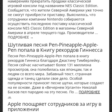
намерениях прекратить продажи классической
игровой консоли под названием NES Classic Edition.
Сообщается, что жители Северной Америки уже точно
не смогут приобрести приставку. Выяснилось, что
сотрудники компании Nintendo собираются
осуществить последнюю поставку классической
консоли NES Classic Edition в магазины Северной
Америки в апреле текущего года. Производители ...
ПОДРОБНЕЕ →
Шутливая песня Pen-Pineapple-Apple-
Pen попала в Книгу рекордов Гиннесса
Песня Pen-Pineapple-Apple-Pen попала в книгу
рекордов Гиннеса благодаря Джастину Тимберлейку.
Песня сейчас насчитывает более 131 миллиона
просмотров, она полюбилась как японцам, так и
людям со всего мира. Забавный текст, странная
одежда и танец сделали свое дело. Особой
популярности приносят песне шутки, которые создают
на ее основе. Даже в «Вечернем Урганте» Николай
Басков пел пародию на эту песню. По ...
ПОДРОБНЕЕ
→
Apple поощряет сотрудников за игру в
приложении