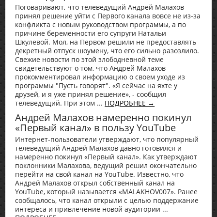
Поговаривают, что телеведущий Андрей Малахов
принял решение уйти с Первого канала вовсе не из-за
конфликта с новым руководством программы, а по
причине беременности его супруги Натальи
Шкулевой. Мол, на Первом решили не предоставлять
декретный отпуск шоумену, что его сильно разозлило.
Свежие новости по этой злободневной теме
свидетельствуют о том, что Андрей Малахов
прокомментировал информацию о своем уходе из
программы "Пусть говорят". «Я сейчас на яхте у
друзей, и я уже принял решение», - сообщил
телеведущий. При этом ...
ПОДРОБНЕЕ →
Андрей Малахов намеренно покинул
«Первый канал» в пользу YouTube
Интернет-пользователи утверждают, что популярный
телеведущий Андрей Малахов давно готовился и
намеренно покинул «Первый канал». Как утверждают
поклонники Малахова, ведущий решил окончательно
перейти на свой канал на YouTube. Известно, что
Андрей Малахов открыл собственный канал на
YouTube, который называется «MALAKHOV007». Ранее
сообщалось, что канал открыли с целью поддержание
интереса и привлечение новой аудитории ...