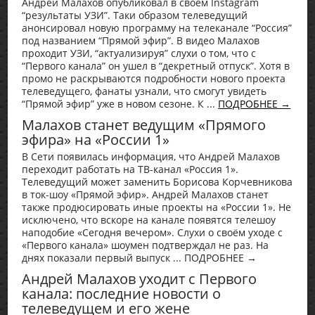
Андрей Малахов опубликовал в своем Instagram
“результаты УЗИ”. Таки образом телеведущий
анонсировал новую программу на телеканале “Россия”
под названием “Прямой эфир”. В видео Малахов
проходит УЗИ, “актуализируя” слухи о том, что с
“Первого канала” он ушел в “декретный отпуск”. Хотя в
промо не раскрываются подробности нового проекта
телеведущего, фанаты узнали, что смогут увидеть
“Прямой эфир” уже в новом сезоне. К ...
ПОДРОБНЕЕ →
Малахов станет ведущим «Прямого
эфира» на «России 1»
В Сети появилась информация, что Андрей Малахов
переходит работать на ТВ-канал «Россия 1».
Телеведущий может заменить Борисова Корчевникова
в ток-шоу «Прямой эфир». Андрей Малахов станет
также продюсировать иные проекты на «России 1». Не
исключено, что вскоре на канале появятся телешоу
наподобие «Сегодня вечером». Слухи о своём уходе с
«Первого канала» шоумен подтверждал не раз. На
днях показали первый выпуск ... ПОДРОБНЕЕ →
Андрей Малахов уходит с Первого
канала: последние новости о
телеведущем и его жене