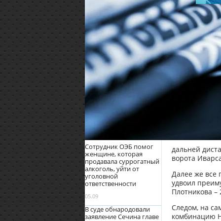
Сотрудник ОЭБ помог
дальней диста
женщине, которая
ворота Иварса
продавала суррогатный
алкоголь, уйти от
Далее же все 
уголовной
удвоил преиму
ответственности
Плотникова – 2
05.09
Следом, на са
В суде обнародовали
комбинацию Н
заявление Сечина главе