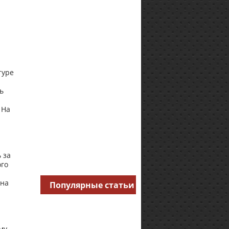
туре
ь
 На
 за
ого
 на
Популярные статьи
му