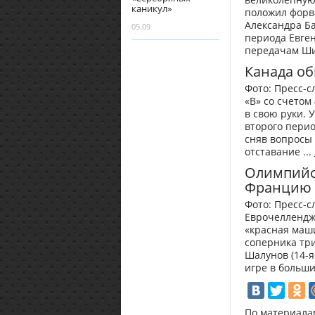
каникул»
положил форв
Александра Ба
05.09
периода Евге
передачам Ши
Канада об
Фото: Пресс-с
«В» со счетом
в свою руки. 
второго пери
сняв вопросы 
отставание ...
Олимпийск
Францию
Фото: Пресс-с
Еврочеллендж
«красная маши
соперника три
Шалунов (14-я
игре в больши
По материалам