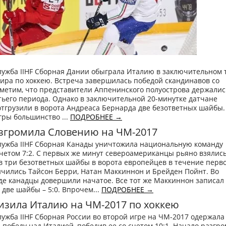
лужба IIHF Сборная Дании обыграла Италию в заключительном 
ира по хоккею. Встреча завершилась победой скандинавов со
тметим, что представители Аппенинского полуострова держалис
тьего периода. Однако в заключительной 20-минутке датчане
тгрузили в ворота Андреаса Бернарда две безответных шайбы.
гры большинство ...
ПОДРОБНЕЕ →
азгромила Словению на ЧМ-2017
служба IIHF Сборная Канады уничтожила национальную команду
четом 7:2. С первых же минут североамериканцы рьяно взялись
в три безответных шайбы в ворота европейцев в течение перв
ичились Тайсон Берри, Натан Маккиннон и Брейден Пойнт. Во
де канадцы довершили начатое. Все тот же Маккиннон записал
 две шайбы – 5:0. Впрочем...
ПОДРОБНЕЕ →
изила Италию на ЧМ-2017 по хоккею
лужба IIHF Сборная России во второй игре на ЧМ-2017 одержала
победу над Италией, победив ее со счетом 10:1. Начало разгро