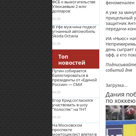
ФСБ о вымогательстве
феноменален –
Улюкаевым 2 млн
долларов
А уже за мину
прицельный уд
05.09
защитник Ант
В Уфе мужчина поджог
передачи-конф
угнанный автомобиль
Skoda Octavia
ИА «Ньюс» на
Непримиримые
05.09
день сыграет 
офф, а кто по
Топ
новостей
Подписывайтес
событий дня
Путин собирается
баллотироваться в
президенты от «Единой
России» — СМИ
Загрузка...
04.09
Дания поб
по хоккею
Егор Крид согласился
участвовать в шоу
"Холостяк" на ТНТ
04.09
На Московском
проспекте
момтоциклист влетел в