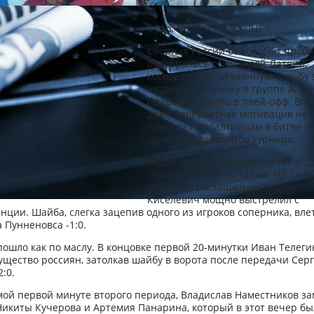
Фото: Пресс-служба IIHF
Сборная России без особых проб
разобралась с командой Латвии,
которая ведет отчаянную борьбу 
четвертую строчку в группе А, 
право выступить в плей-офф. Впр
даже невероятная мотивация не
помогла прибалтийцам в битве п
одного из фаворитов турнира.
Наши сумели размочить счет в
середине первого тайма. На 13-й
минуте игры защитник Богдан
Киселевич мощно выстрелил с
нции. Шайба, слегка зацепив одного из игроков соперника, вле
 Пунненовса -1:0.
пошло как по маслу. В концовке первой 20-минутки Иван Телеги
щество россиян, затолкав шайбу в ворота после передачи Сер
:0.
мой первой минуте второго периода, Владислав Наместников за
икиты Кучерова и Артемия Панарина, который в этот вечер бы