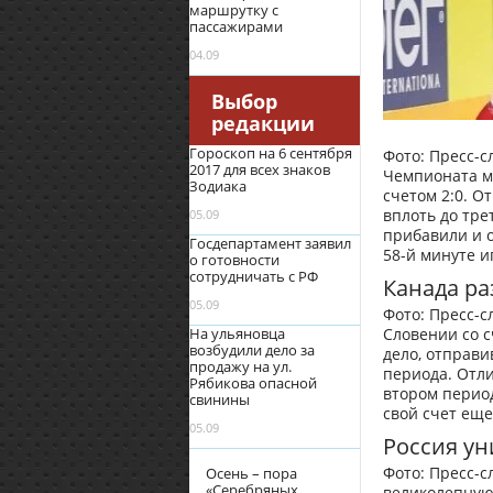
маршрутку с
пассажирами
04.09
Выбор
редакции
Гороскоп на 6 сентября
Фото: Пресс-с
2017 для всех знаков
Чемпионата м
Зодиака
счетом 2:0. О
вплоть до тре
05.09
прибавили и о
Госдепартамент заявил
58-й минуте и
о готовности
сотрудничать с РФ
Канада р
05.09
Фото: Пресс-
На ульяновца
Словении со с
возбудили дело за
дело, отправи
продажу на ул.
периода. Отл
Рябикова опасной
втором перио
свинины
свой счет еще
05.09
Россия ун
Фото: Пресс-с
Осень – пора
«Серебряных
великолепную 