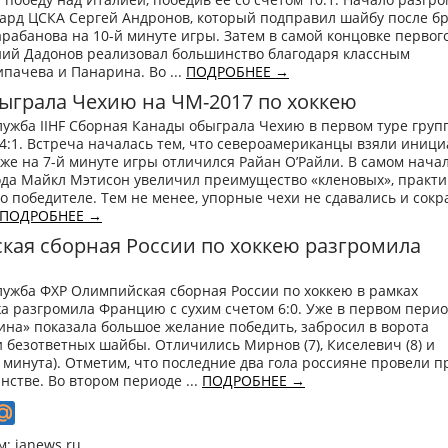
ард ЦСКА Сергей Андронов, который подправил шайбу после бр
рабанова на 10-й минуте игры. Затем в самой концовке первог
ний Дадонов реализовал большинство благодаря классным
пачева и Панарина. Во ...
ПОДРОБНЕЕ →
ыграла Чехию на ЧМ-2017 по хоккею
лужба IIHF Сборная Канады обыграла Чехию в первом туре груп
 4:1. Встреча началась тем, что североамериканцы взяли иници
Уже на 7-й минуте игры отличился Райан О’Райли. В самом нача
ода Майкл Мэтисон увеличил преимущество «кленовых», практи
о победителе. Тем не менее, упорные чехи не сдавались и сокр
ПОДРОБНЕЕ →
ая сборная России по хоккею разгромила
лужба ФХР Олимпийская сборная России по хоккею в рамках
а разгромила Францию с сухим счетом 6:0. Уже в первом пери
на» показала большое желание победить, забросил в ворота
 безответных шайбы. Отличились Мирнов (7), Киселевич (8) и
 минута). Отметим, что последние два гола россияне провели п
нстве. Во втором периоде ...
ПОДРОБНЕЕ →
: ianews.ru