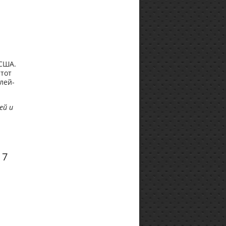
 США.
тот
лей-
ей и
17