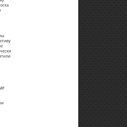
оска
о
пы
ативу
ле
чески
атили
оде
ри