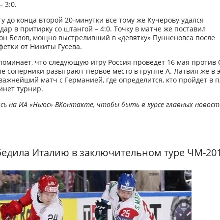
 3:0.
ту до конца второй 20-минутки все тому же Кучерову удался
ар в притирку со штангой – 4:0. Точку в матче же поставил
он Белов, мощно выстреливший в «девятку» Пунненовса после
етки от Никиты Гусева.
поминает, что следующую игру Россия проведет 16 мая против
 соперники разыграют первое место в группе А. Латвия же в э
важнейший матч с Германией, где определится, кто пройдет в п
кинет турнир.
ь на ИА «Ньюс» ВКонтакте, чтобы быть в курсе главных новост
едила Италию в заключительном туре ЧМ-20