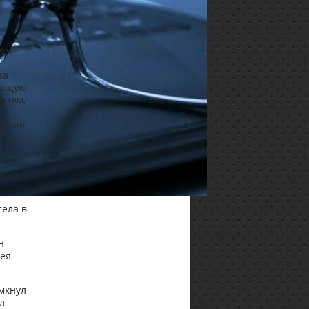
лем
за
дающую
очем,
ротив
тела в
н
гея
мкнул
л