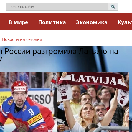
В мире
Политика
Экономика
Куль
Новости на сегодня
я России разгромила Латвию на
7