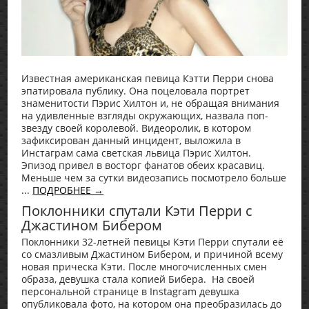
Известная американская певица Кэтти Перри снова
эпатировала публику. Она поцеловала портрет
знаменитости Пэрис Хилтон и, не обращая внимания
на удивленные взгляды окружающих, назвала поп-
звезду своей королевой. Видеоролик, в котором
зафиксирован данный инцидент, выложила в
Инстаграм сама светская львица Пэрис Хилтон.
Эпизод привел в восторг фанатов обеих красавиц.
Меньше чем за сутки видеозапись посмотрело больше
...
ПОДРОБНЕЕ →
Поклонники спутали Кэти Перри с
Джастином Бибером
Поклонники 32-летней певицы Кэти Перри спутали её
со смазливым Джастином Бибером, и причиной всему
новая прическа Кэти. После многочисленных смен
образа, девушка стала копией Бибера. На своей
персональной странице в Instagram девушка
опубликовала фото, на котором она преобразилась до