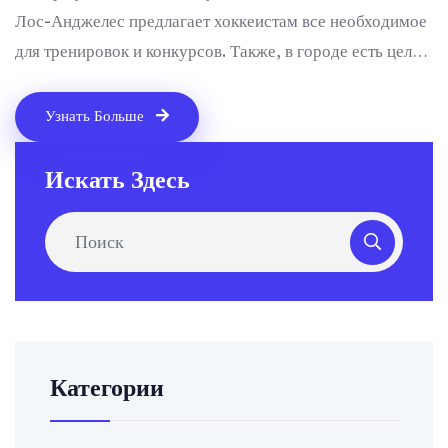
Лос-Анджелес предлагает хоккеистам все необходимое
для тренировок и конкурсов. Также, в городе есть целый
ряд таких мест, как дома и залы, где можно
тренироваться и играть в хоккей. В общем, Лос-
Узнать Больше
Анджелес является одним из самых больших городов
хоккея.
Искать Здесь
Категории