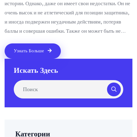
истории. Однако, даже он имеет свои недостатки. Он не
очень высок и не атлетический для позиции защитника,
и иногда подвержен неудачным действиям, потеряв
баллы и совершая ошибки. Также он может быть не
достаточно агрессивен для игры на позиции
нападающего, что может приводить к недостаточной
Узнать Больше
реализации возможностей.
Искать Здесь
Категории