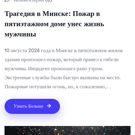
Трагедия в Минске: Пожар в
пятиэтажном доме унес жизнь
мужчины
10 августа 2024 года в Минске в пятиэтажном жилом
здании произошел пожар, который привел к гибели
мужчины. Инцидент произошел рано утром.
Экстренные службы были быстро вызваны на место.
Пожарные потушили огонь, но, к сожалению,
обнаружили тело погибшего мужчины. Причина пожара
пока расследуется. Жители здания были эвакуированы,
Узнать Больше
другие жертвы не сообщаются.