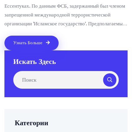
Ессентуках. По данным ФСБ, задержанный был членом
запрещенной международной террористической
организации 'Исламское государство'. Предполагаемый
террорист готовил атаку на автовокзал. Меры ФСБ
обеспечили безопасность граждан и предотвратили
Узнать Больше
возможные последствия.
Искать Здесь
Категории