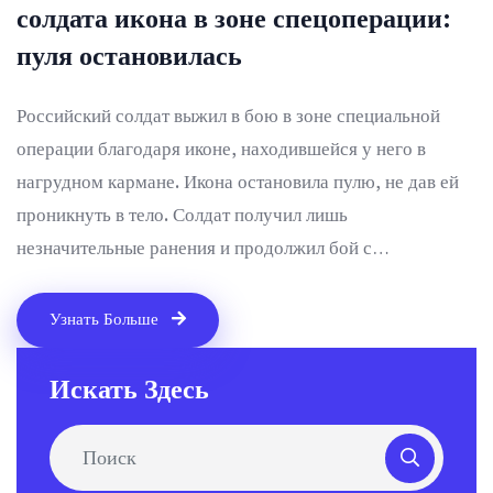
солдата икона в зоне спецоперации:
пуля остановилась
Российский солдат выжил в бою в зоне специальной
операции благодаря иконе, находившейся у него в
нагрудном кармане. Икона остановила пулю, не дав ей
проникнуть в тело. Солдат получил лишь
незначительные ранения и продолжил бой с
подразделением. Этот случай поднял боевой дух солдат
и усилил их веру в защитную силу святыни.
Узнать Больше
Искать Здесь