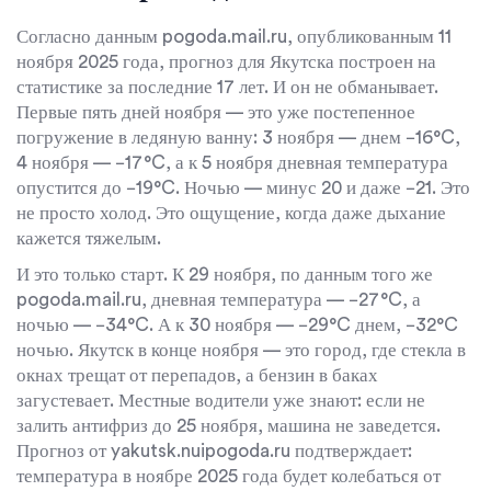
Согласно данным
pogoda.mail.ru
, опубликованным 11
ноября 2025 года, прогноз для Якутска построен на
статистике за последние 17 лет. И он не обманывает.
Первые пять дней ноября — это уже постепенное
погружение в ледяную ванну: 3 ноября — днем −16°C,
4 ноября — −17°C, а к 5 ноября дневная температура
опустится до −19°C. Ночью — минус 20 и даже −21. Это
не просто холод. Это ощущение, когда даже дыхание
кажется тяжелым.
И это только старт. К 29 ноября, по данным того же
pogoda.mail.ru
, дневная температура — −27°C, а
ночью — −34°C. А к 30 ноября — −29°C днем, −32°C
ночью.
Якутск
в конце ноября — это город, где стекла в
окнах трещат от перепадов, а бензин в баках
загустевает. Местные водители уже знают: если не
залить антифриз до 25 ноября, машина не заведется.
Прогноз от
yakutsk.nuipogoda.ru
подтверждает:
температура в ноябре 2025 года будет колебаться от