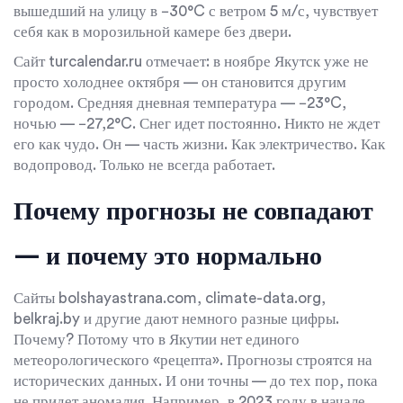
вышедший на улицу в −30°C с ветром 5 м/с, чувствует
себя как в морозильной камере без двери.
Сайт
turcalendar.ru
отмечает: в ноябре Якутск уже не
просто холоднее октября — он становится другим
городом. Средняя дневная температура — −23°C,
ночью — −27,2°C. Снег идет постоянно. Никто не ждет
его как чудо. Он — часть жизни. Как электричество. Как
водопровод. Только не всегда работает.
Почему прогнозы не совпадают
— и почему это нормально
Сайты
bolshayastrana.com
,
climate-data.org
,
belkraj.by
и другие дают немного разные цифры.
Почему? Потому что в Якутии нет единого
метеорологического «рецепта». Прогнозы строятся на
исторических данных. И они точны — до тех пор, пока
не придет аномалия. Например, в 2023 году в начале