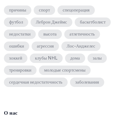
причины
спорт
спецоперация
футбол
Леброн Джеймс
баскетболист
недостатки
высота
атлетичность
ошибки
агрессия
Лос-Анджелес
хоккей
клубы NHL
дома
залы
тренировки
молодые спортсмены
сердечная недостаточность
заболевания
О нас