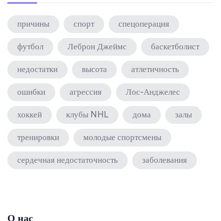
причины
спорт
спецоперация
футбол
Леброн Джеймс
баскетболист
недостатки
высота
атлетичность
ошибки
агрессия
Лос-Анджелес
хоккей
клубы NHL
дома
залы
тренировки
молодые спортсмены
сердечная недостаточность
заболевания
О нас