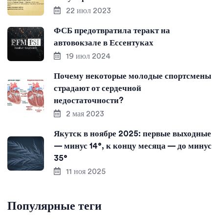
22 июл 2023
ФСБ предотвратила теракт на
автовокзале в Ессентуках
19 июл 2024
Почему некоторые молодые спортсмены
страдают от сердечной
недостаточности?
2 мая 2023
Якутск в ноябре 2025: первые выходные
— минус 14°, к концу месяца — до минус
35°
11 ноя 2025
Популярные теги