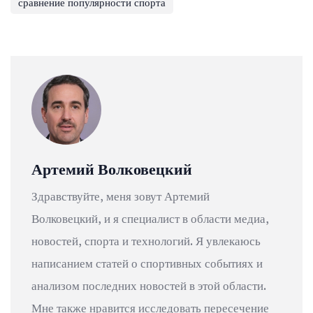
сравнение популярности спорта
Артемий Волковецкий
Здравствуйте, меня зовут Артемий
Волковецкий, и я специалист в области медиа,
новостей, спорта и технологий. Я увлекаюсь
написанием статей о спортивных событиях и
анализом последних новостей в этой области.
Мне также нравится исследовать пересечение