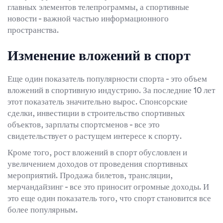
главных элементов телепрограммы, а спортивные
новости - важной частью информационного
пространства.
Изменение вложений в спорт
Еще один показатель популярности спорта - это объем
вложений в спортивную индустрию. За последние 10 лет
этот показатель значительно вырос. Спонсорские
сделки, инвестиции в строительство спортивных
объектов, зарплаты спортсменов - все это
свидетельствует о растущем интересе к спорту.
Кроме того, рост вложений в спорт обусловлен и
увеличением доходов от проведения спортивных
мероприятий. Продажа билетов, трансляции,
мерчандайзинг - все это приносит огромные доходы. И
это еще один показатель того, что спорт становится все
более популярным.