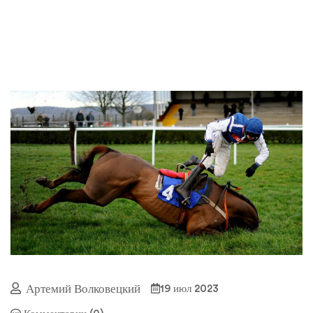
Артемий Волковецкий
19 июл 2023