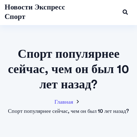
Новости Экспресс
Спорт
Спорт популярнее
сейчас, чем он был 10
лет назад?
Главная
Спорт популярнее сейчас, чем он был 10 лет назад?