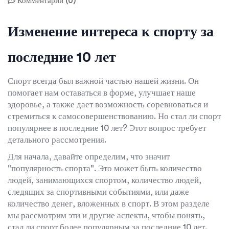
Комментарии (0)
Изменение интереса к спорту за
последние 10 лет
Спорт всегда был важной частью нашей жизни. Он
помогает нам оставаться в форме, улучшает наше
здоровье, а также дает возможность соревноваться и
стремиться к самосовершенствованию. Но стал ли спорт
популярнее в последние 10 лет? Этот вопрос требует
детального рассмотрения.
Для начала, давайте определим, что значит
"популярность спорта". Это может быть количество
людей, занимающихся спортом, количество людей,
следящих за спортивными событиями, или даже
количество денег, вложенных в спорт. В этом разделе
мы рассмотрим эти и другие аспекты, чтобы понять,
стал ли спорт более популярным за последние 10 лет.